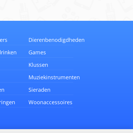
ers
Dierenbenodigdheden
drinken
Games
Klussen
Muziekinstrumenten
en
Sieraden
ringen
Woonaccessoires