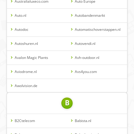
Australialuxeco.com
Auto Europe
Auto.nl
Autobandenmarkt
Autodoc
Automatischoverstappen.nl
Autoshuren.nl
Autovendi.nl
Avalon Magic Plants
Avh-outdoor.nl
Aviodrome.nl
Avs4you.com
Awolvision.de
B
B2Ctelecom
Babista.nl