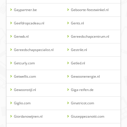
Gaypartner.be
Geboorte-feestwinkel.nl
Geefdropcadeau.nl
Gents.nl
Genwb.nl
Gereedschapcentrum.nl
Gereedschapspecialist.nl
Gestrikt.nl
Getcurly.com
Getled.nl
Getwellis.com
Gewoonenergie.nl
Gewoonstijl.nl
Giga-reifen.de
Giglio.com
Ginatricot.com
Giordanowijnen.nl
Giuseppezanotti.com