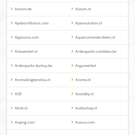
Aosom.de
Aosom.nl
Apebornfitness.com
Apexnutrition.nl
Appsumo.com
Aquariumonderdelen.nl
Arbowinkel.nl
Ardenparks-comblain.be
Ardenparks-durbuy.be
Arganwinkel
Aromakingbenelux.nl
Aronto.nl
ASR
Astoldby.nl
Atmk.nl
Audioshop.nl
Auping.com
Aussui.com