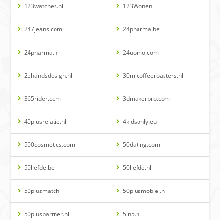
123watches.nl
123Wonen
247jeans.com
24pharma.be
24pharma.nl
24uomo.com
2ehandsdesign.nl
30mlcoffeeroasters.nl
365rider.com
3dmakerpro.com
40plusrelatie.nl
4kidsonly.eu
500cosmetics.com
50dating.com
50liefde.be
50liefde.nl
50plusmatch
50plusmobiel.nl
50pluspartner.nl
5in5.nl