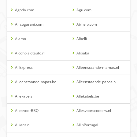
Agoda.com
Agu.com
Aircogarant.com
Airhelp.com
Alamo
Albelli
Alcoholslotauto.nl
Alibaba
AliExpress
Alleenstaande-mamas.nl
Alleenstaande-papas.be
Alleenstaande-papas.nl
Allekabels
Allekabels.be
AllesvoorBBQ
Allesvoorscooters.nl
Allianz.nl
AllinPortugal