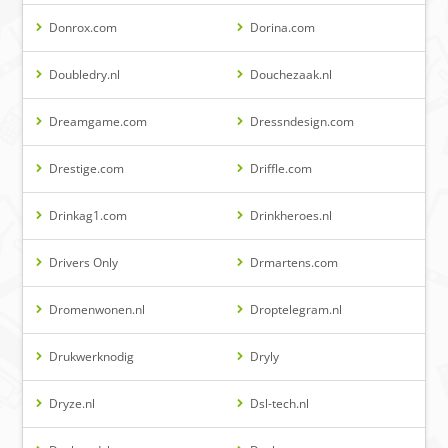
Donrox.com
Dorina.com
Doubledry.nl
Douchezaak.nl
Dreamgame.com
Dressndesign.com
Drestige.com
Driffle.com
Drinkag1.com
Drinkheroes.nl
Drivers Only
Drmartens.com
Dromenwonen.nl
Droptelegram.nl
Drukwerknodig
Dryly
Dryze.nl
Dsl-tech.nl