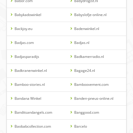
Babor.com
Babydrogist.nl
Babykadowinkel
Babyslofje-online.nl
Backjoy.eu
Badenwinkel.nl
Badjas.com
Badjas.nl
Badjasparadijs
Badkamerradio.nl
Badkranenwinkel.nl
Bagage24.nl
Bamboo-stories.nl
Bamboovement.com
Bandana Winkel
Banden-pneus-online.nl
Banditsandangels.com
Banggood.com
Baobabcollection.com
Barcelo