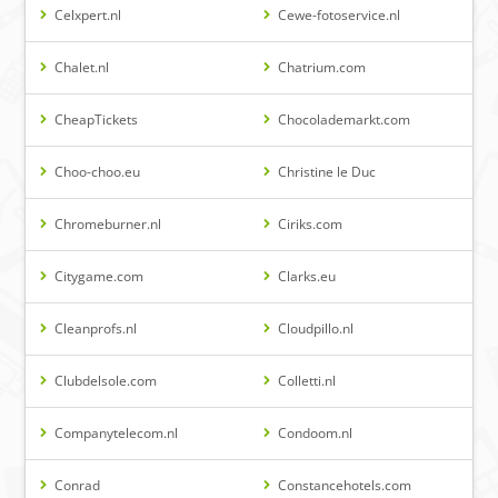
Celxpert.nl
Cewe-fotoservice.nl
Chalet.nl
Chatrium.com
CheapTickets
Chocolademarkt.com
Choo-choo.eu
Christine le Duc
Chromeburner.nl
Ciriks.com
Citygame.com
Clarks.eu
Cleanprofs.nl
Cloudpillo.nl
Clubdelsole.com
Colletti.nl
Companytelecom.nl
Condoom.nl
Conrad
Constancehotels.com