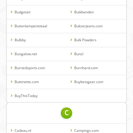
Budgetair
Buikbanden
Buitenlampentotaal
Bukserjeans.com
Bulbby
Bulk Powders
Bungalow.net
Bunzl
Burnedsports.com
Burnhard.com
Buttinette.com
Buybestgear.com
BuyThisToday
C
Cadeau.nl
Campings.com