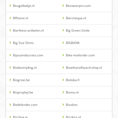
Beugelbakje.nl
Bezwaarpro.com
Bffstore.nl
Biercheque.nl
Bierfeest-artikelen.nl
Big Green Smile
Big Size Shirts
BIGBANK
Bijouxindiscrets.com
Bike-mailorder.com
Biobestrijding.nl
Bioethanolhaard-shop.nl
Biogroei.be
Bioloka.fr
Bioprophyl.be
Bismo.nl
Bitdefender.com
Bivolino
Bizzbox.ai
Bizzkiss.nl