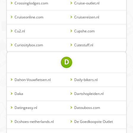
Crossinglodges.com
Cruise-outlet.nl
Cruiseonline.com
Cruisereizen.nl
Cu2.nl
Cupshe.com
Curiositybox.com
Cutestuff.nl
D
Dahon-Vouwfietsen.nl
Daily-bikers.nl
Daka
Dartshopleiden.nl
Datingeasy.nl
Datouboss.com
Dcshoes-netherlands.nl
De Goedkoopste Outlet