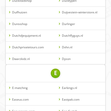
Duckstadshop
Ducktypen
Duifhuizen
Duijvestein-winterstore.nl
Durexshop
Durlinger
Dutchdjequipment.nl
Dutchflyguys.nl
Dutchprivatetours.com
Dvhn.nl
Dwarzkidz.nl
Dyson
E
E-matching
Earkings.nl
Easeus.com
Eastpak.com