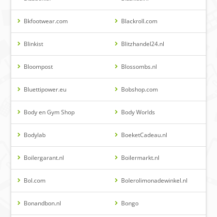
Bkfootwear.com
Blackroll.com
Blinkist
Blitzhandel24.nl
Bloompost
Blossombs.nl
Bluettipower.eu
Bobshop.com
Body en Gym Shop
Body Worlds
Bodylab
BoeketCadeau.nl
Boilergarant.nl
Boilermarkt.nl
Bol.com
Bolerolimonadewinkel.nl
Bonandbon.nl
Bongo