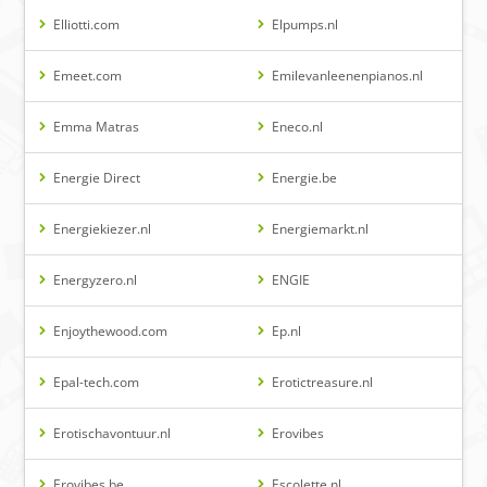
Elliotti.com
Elpumps.nl
Emeet.com
Emilevanleenenpianos.nl
Emma Matras
Eneco.nl
Energie Direct
Energie.be
Energiekiezer.nl
Energiemarkt.nl
Energyzero.nl
ENGIE
Enjoythewood.com
Ep.nl
Epal-tech.com
Erotictreasure.nl
Erotischavontuur.nl
Erovibes
Erovibes.be
Escolette.nl