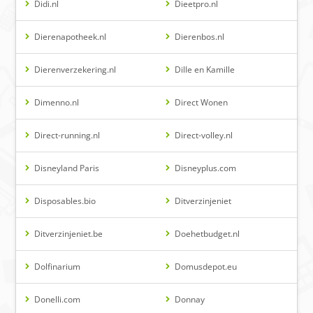
Didi.nl
Dieetpro.nl
Dierenapotheek.nl
Dierenbos.nl
Dierenverzekering.nl
Dille en Kamille
Dimenno.nl
Direct Wonen
Direct-running.nl
Direct-volley.nl
Disneyland Paris
Disneyplus.com
Disposables.bio
Ditverzinjeniet
Ditverzinjeniet.be
Doehetbudget.nl
Dolfinarium
Domusdepot.eu
Donelli.com
Donnay