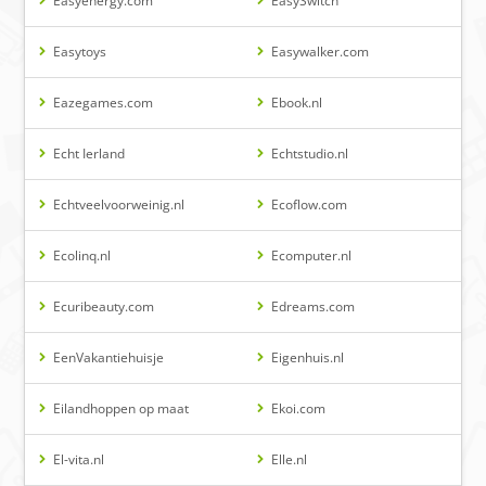
Easyenergy.com
EasySwitch
Easytoys
Easywalker.com
Eazegames.com
Ebook.nl
Echt Ierland
Echtstudio.nl
Echtveelvoorweinig.nl
Ecoflow.com
Ecolinq.nl
Ecomputer.nl
Ecuribeauty.com
Edreams.com
EenVakantiehuisje
Eigenhuis.nl
Eilandhoppen op maat
Ekoi.com
El-vita.nl
Elle.nl