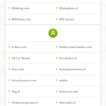
60dating.com
60plusplaza.nl
8000kicks.com
999 Games
A
A-dam.com
Aalderszwembaden.com
AB Car Rental
Acculaders.nl
Acer.com
Actieabonnement.nl
Actualcouture.com
adidas
Aeg.nl
Aeternum.site
Afrikareisopmaat.nl
Aftereden.nl