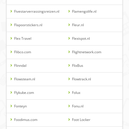
Fivestarverrassingsreizen.nl
Flamengolife.nl
Flapoorstickers.nl
Fleur.nl
Flex Travel
Flexispot.nl
Flibco.com
Flightnetwork.com
Flinndal
FlixBus
Flowsteam.nl
Flowtrack.nl
Flykube.com
Folux
Fonteyn
Fonu.nl
Foodimus.com
Foot Locker