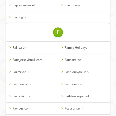
Expresswear.nl
Ezwlz.com
Ezydog.nl
F
Falke.com
Family Holidays
Fansjerseyhub1.com
Fanssite.be
Farmrio.eu
Fashionbyfleur.nl
Fashionize.nl
Fashionstore
Fastestvpn.com
Fatbikeskopen.nl
Favibes.com
Fcsurprise.nl