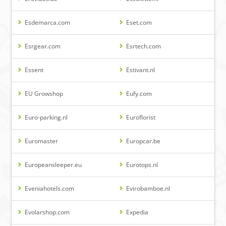
Esdemarca.com
Eset.com
Esrgear.com
Esrtech.com
Essent
Estivant.nl
EU Growshop
Eufy.com
Euro-parking.nl
Euroflorist
Euromaster
Europcar.be
Europeansleeper.eu
Eurotops.nl
Eveniahotels.com
Evirobamboe.nl
Evolarshop.com
Expedia