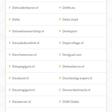
Dekruidenbaron.nl
Delife.eu
Delta
Delta Lloyd
Deluxehomeartshop.nl
Denksport
Deoudedeurklink.nl
Deporvillage.nl
Deschattenvan.nl
Desigual.com
Detapegigant.nl
Detheebaron.nl
Deubaxxl.nl
Deurbeslag-expert.nl
Deurengigant.nl
Devoordeelmarkt.nl
Dezwerver.nl
DGM Outlet