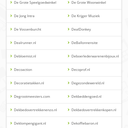
De Grote Speelgoedwinkel
De Grote Woonwinkel
De Jong Intra
De Krijger Muziek
De Vossenburcht
DealDonkey
Dealrunner.nl
DeBallonnensite
Debloemist.nl
Deboerlederwarenenbijoux.nl
Decoaction
Decoprof.nl
Decoratietakken.nl
Degezondewereld.nl
Degrootmeesters.com
Dekbeddengoed.nl
Dekbedovertrekkenenzo.nl
Dekbedovertrekkenkopen.nl
Deklompengigant.nl
Dekoffiebaron.nl