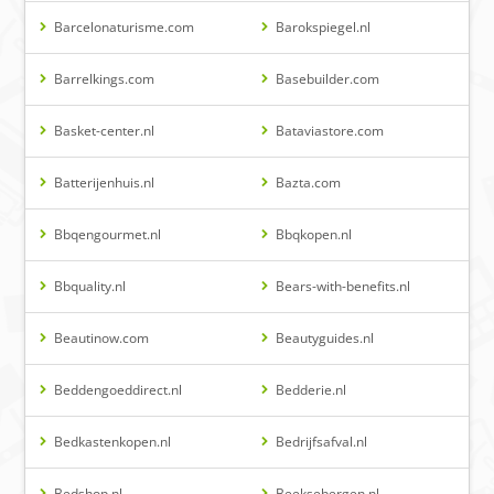
Barcelonaturisme.com
Barokspiegel.nl
Barrelkings.com
Basebuilder.com
Basket-center.nl
Bataviastore.com
Batterijenhuis.nl
Bazta.com
Bbqengourmet.nl
Bbqkopen.nl
Bbquality.nl
Bears-with-benefits.nl
Beautinow.com
Beautyguides.nl
Beddengoeddirect.nl
Bedderie.nl
Bedkastenkopen.nl
Bedrijfsafval.nl
Bedshop.nl
Beeksebergen.nl