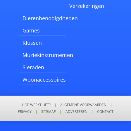
Verzekeringen
Dierenbenodigdheden
Games
Klussen
Muziekinstrumenten
Sieraden
Woonaccessoires
HOE WERKT HET?
|
ALGEMENE VOORWAARDEN
|
PRIVACY
|
SITEMAP
|
ADVERTEREN
|
CONTACT