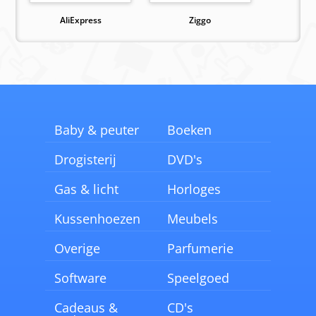
AliExpress
Ziggo
Baby & peuter
Boeken
Drogisterij
DVD's
Gas & licht
Horloges
Kussenhoezen
Meubels
Overige
Parfumerie
Software
Speelgoed
Cadeaus &
CD's