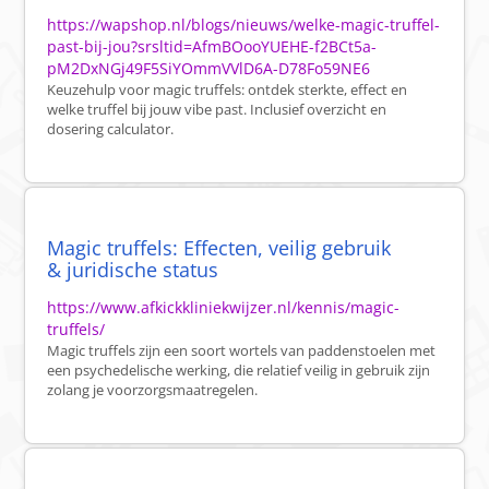
https://wapshop.nl/blogs/nieuws/welke-magic-truffel-
past-bij-jou?srsltid=AfmBOooYUEHE-f2BCt5a-
pM2DxNGj49F5SiYOmmVVlD6A-D78Fo59NE6
Keuzehulp voor magic truffels: ontdek sterkte, effect en
welke truffel bij jouw vibe past. Inclusief overzicht en
dosering calculator.
Magic truffels: Effecten, veilig gebruik
& juridische status
https://www.afkickkliniekwijzer.nl/kennis/magic-
truffels/
Magic truffels zijn een soort wortels van paddenstoelen met
een psychedelische werking, die relatief veilig in gebruik zijn
zolang je voorzorgsmaatregelen.