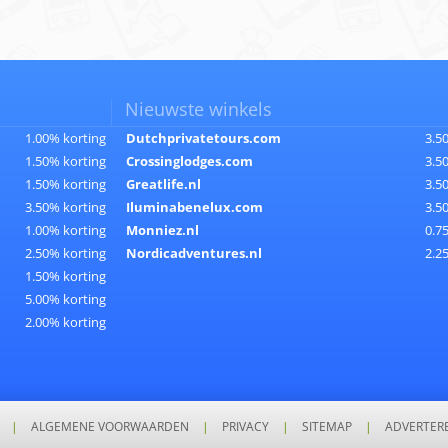
Nieuwste winkels
1.00% korting
Dutchprivatetours.com
3.5
1.50% korting
Crossinglodges.com
3.5
1.50% korting
Greatlife.nl
3.5
3.50% korting
Iluminabenelux.com
3.5
1.00% korting
Monniez.nl
0.7
2.50% korting
Nordicadventures.nl
2.2
1.50% korting
5.00% korting
2.00% korting
|
ALGEMENE VOORWAARDEN
|
PRIVACY
|
SITEMAP
|
ADVERTER