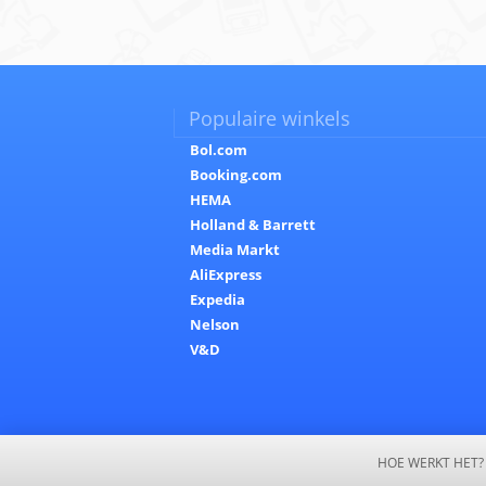
Populaire winkels
Bol.com
Booking.com
HEMA
Holland & Barrett
Media Markt
AliExpress
Expedia
Nelson
V&D
HOE WERKT HET?