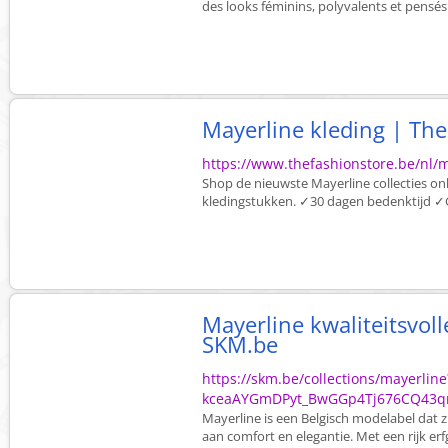
des looks féminins, polyvalents et pensé
Mayerline kleding | Th
https://www.thefashionstore.be/nl/m
Shop de nieuwste Mayerline collecties onl
kledingstukken. ✓30 dagen bedenktijd ✓G
Mayerline kwaliteitsvo
SKM.be
https://skm.be/collections/mayerlin
kceaAYGmDPyt_BwGGp4Tj676CQ43q
Mayerline is een Belgisch modelabel dat 
aan comfort en elegantie. Met een rijk erf