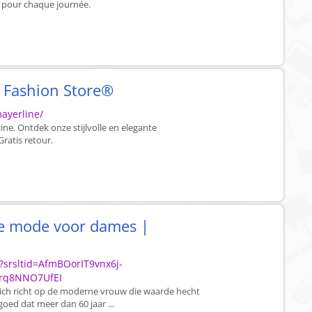
s pour chaque journée.
e Fashion Store®
ayerline/
ine. Ontdek onze stijlvolle en elegante
ratis retour.
lle mode voor dames |
e?srsltid=AfmBOorIT9vnx6j-
rq8NNO7UfEI
zich richt op de moderne vrouw die waarde hecht
goed dat meer dan 60 jaar ...