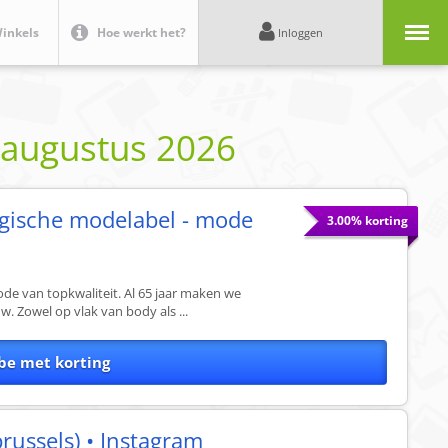
Menu
inkels
Hoe werkt het?
Inloggen
e
augustus 2026
lgische modelabel - mode
3.00% korting
ode van topkwaliteit. Al 65 jaar maken we
. Zowel op vlak van body als ...
be met korting
russels) • Instagram