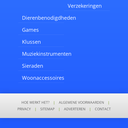
Verzekeringen
Dierenbenodigdheden
Games
Klussen
Muziekinstrumenten
Sieraden
Woonaccessoires
HOE WERKT HET?
|
ALGEMENE VOORWAARDEN
|
PRIVACY
|
SITEMAP
|
ADVERTEREN
|
CONTACT