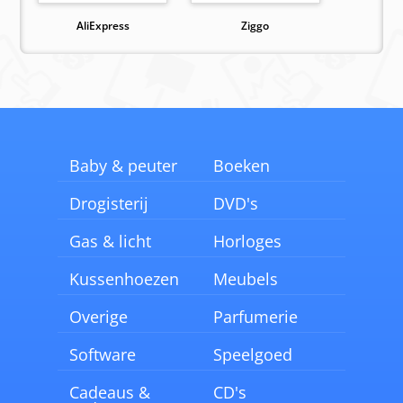
AliExpress
Ziggo
Baby & peuter
Boeken
Drogisterij
DVD's
Gas & licht
Horloges
Kussenhoezen
Meubels
Overige
Parfumerie
Software
Speelgoed
Cadeaus &
CD's