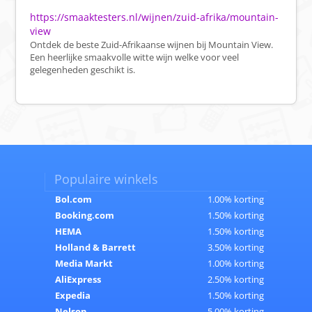
https://smaaktesters.nl/wijnen/zuid-afrika/mountain-
view
Ontdek de beste Zuid-Afrikaanse wijnen bij Mountain View.
Een heerlijke smaakvolle witte wijn welke voor veel
gelegenheden geschikt is.
Populaire winkels
Bol.com
1.00% korting
Booking.com
1.50% korting
HEMA
1.50% korting
Holland & Barrett
3.50% korting
Media Markt
1.00% korting
AliExpress
2.50% korting
Expedia
1.50% korting
Nelson
5.00% korting