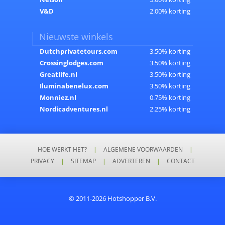
V&D
2.00% korting
Nieuwste winkels
Dutchprivatetours.com
3.50% korting
Crossinglodges.com
3.50% korting
Greatlife.nl
3.50% korting
Iluminabenelux.com
3.50% korting
Monniez.nl
0.75% korting
Nordicadventures.nl
2.25% korting
HOE WERKT HET?
|
ALGEMENE VOORWAARDEN
|
PRIVACY
|
SITEMAP
|
ADVERTEREN
|
CONTACT
© 2011-2026 Hotshopper B.V.