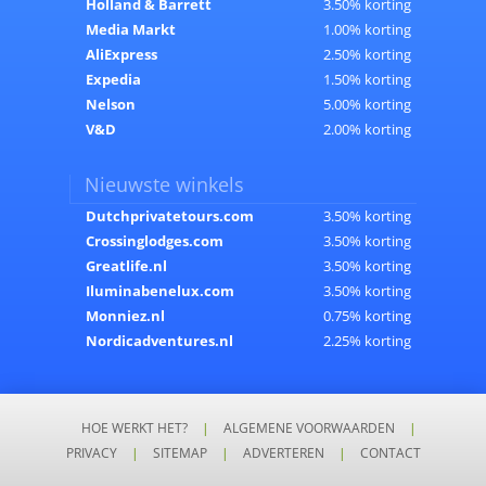
Holland & Barrett
3.50% korting
Media Markt
1.00% korting
AliExpress
2.50% korting
Expedia
1.50% korting
Nelson
5.00% korting
V&D
2.00% korting
Nieuwste winkels
Dutchprivatetours.com
3.50% korting
Crossinglodges.com
3.50% korting
Greatlife.nl
3.50% korting
Iluminabenelux.com
3.50% korting
Monniez.nl
0.75% korting
Nordicadventures.nl
2.25% korting
HOE WERKT HET?
|
ALGEMENE VOORWAARDEN
|
PRIVACY
|
SITEMAP
|
ADVERTEREN
|
CONTACT