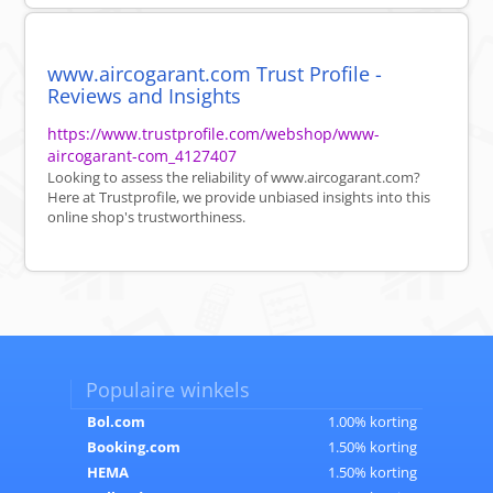
www.aircogarant.com Trust Profile -
Reviews and Insights
https://www.trustprofile.com/webshop/www-
aircogarant-com_4127407
Looking to assess the reliability of www.aircogarant.com?
Here at Trustprofile, we provide unbiased insights into this
online shop's trustworthiness.
Populaire winkels
Bol.com
1.00% korting
Booking.com
1.50% korting
HEMA
1.50% korting