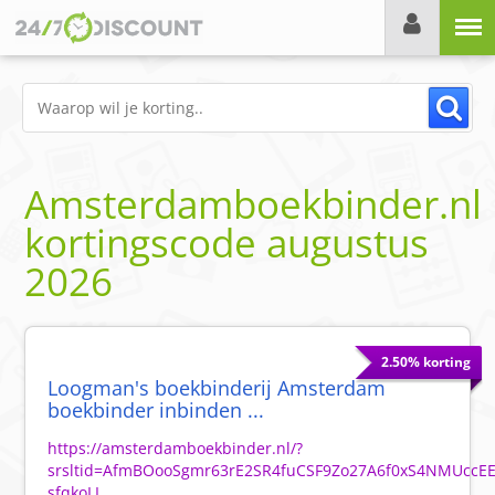
Menu
Amsterdamboekbinder.nl
kortingscode
augustus
2026
2.50% korting
Loogman's boekbinderij Amsterdam
boekbinder inbinden ...
https://amsterdamboekbinder.nl/?
srsltid=AfmBOooSgmr63rE2SR4fuCSF9Zo27A6f0xS4NMUccE
sfqkoLL