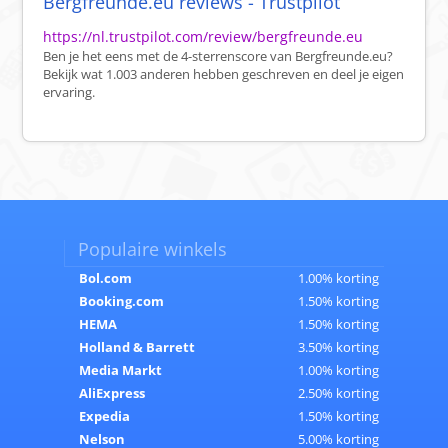
Bergfreunde.eu reviews - Trustpilot
https://nl.trustpilot.com/review/bergfreunde.eu
Ben je het eens met de 4-sterrenscore van Bergfreunde.eu?
Bekijk wat 1.003 anderen hebben geschreven en deel je eigen
ervaring.
Populaire winkels
Bol.com
1.00% korting
Booking.com
1.50% korting
HEMA
1.50% korting
Holland & Barrett
3.50% korting
Media Markt
1.00% korting
AliExpress
2.50% korting
Expedia
1.50% korting
Nelson
5.00% korting