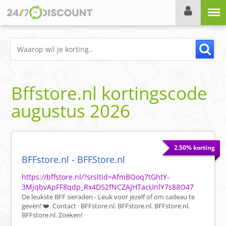
Menu
Bffstore.nl
kortingscode
augustus 2026
2.50% korting
BFFstore.nl - BFFStore.nl
https://bffstore.nl/?srsltid=AfmBOoq7tGhtY-
3MjqbvApFF8qdp_Rx4D52fNCZAJHTacUnlY7s88O47
De leukste BFF sieraden - Leuk voor jezelf of om cadeau te
geven! ❤️. Contact · BFFstore.nl. BFFstore.nl. BFFstore.nl.
BFFstore.nl. Zoeken!