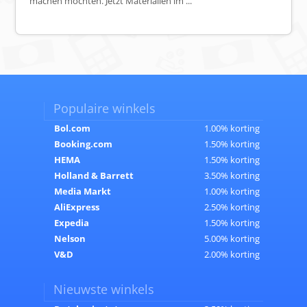
machen möchten. Jetzt Materialien im ...
Populaire winkels
Bol.com
1.00% korting
Booking.com
1.50% korting
HEMA
1.50% korting
Holland & Barrett
3.50% korting
Media Markt
1.00% korting
AliExpress
2.50% korting
Expedia
1.50% korting
Nelson
5.00% korting
V&D
2.00% korting
Nieuwste winkels