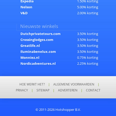
Expedia
1.50% korting
Nelson
5.00% korting
V&D
2.00% korting
Nieuwste winkels
Dutchprivatetours.com
3.50% korting
Crossinglodges.com
3.50% korting
Greatlife.nl
3.50% korting
Iluminabenelux.com
3.50% korting
Monniez.nl
0.75% korting
Nordicadventures.nl
2.25% korting
HOE WERKT HET?
|
ALGEMENE VOORWAARDEN
|
PRIVACY
|
SITEMAP
|
ADVERTEREN
|
CONTACT
© 2011-2026 Hotshopper B.V.