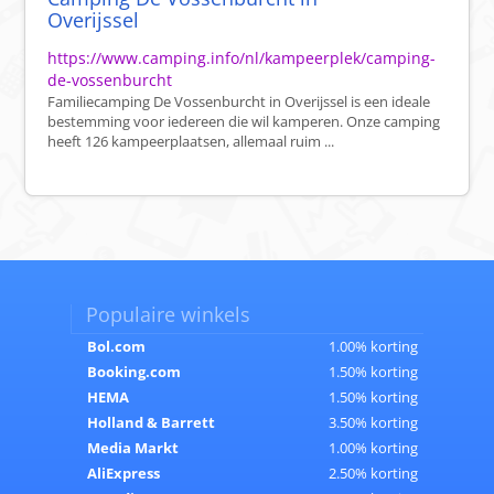
Overijssel
https://www.camping.info/nl/kampeerplek/camping-
de-vossenburcht
Familiecamping De Vossenburcht in Overijssel is een ideale
bestemming voor iedereen die wil kamperen. Onze camping
heeft 126 kampeerplaatsen, allemaal ruim ...
Populaire winkels
Bol.com
1.00% korting
Booking.com
1.50% korting
HEMA
1.50% korting
Holland & Barrett
3.50% korting
Media Markt
1.00% korting
AliExpress
2.50% korting