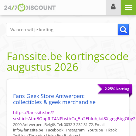
Menu
Fanssite.be
kortingscode
augustus 2026
2.25% korting
Fans Geek Store Antwerpen:
collectibles & geek merchandise
https://fanssite.be/?
srsltid=AfmBOopRiT4NPbsthCx_5u2EhIuhJkd8XIgegBbgOby2
2000 Antwerpen. België. Tel: 0032 3 232 31 72. Email:
info@fanssite.be
· Facebook · Instagram · Youtube · Tiktok ·
Twitter · Threads · Linkedin · Pinterest.