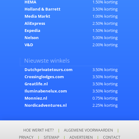
HEMA
1.50% korting
Holland & Barrett
3.50% korting
Media Markt
1.00% korting
AliExpress
2.50% korting
Expedia
1.50% korting
Nelson
5.00% korting
V&D
2.00% korting
Nieuwste winkels
Dutchprivatetours.com
3.50% korting
Crossinglodges.com
3.50% korting
Greatlife.nl
3.50% korting
Iluminabenelux.com
3.50% korting
Monniez.nl
0.75% korting
Nordicadventures.nl
2.25% korting
HOE WERKT HET?
|
ALGEMENE VOORWAARDEN
|
PRIVACY
|
SITEMAP
|
ADVERTEREN
|
CONTACT