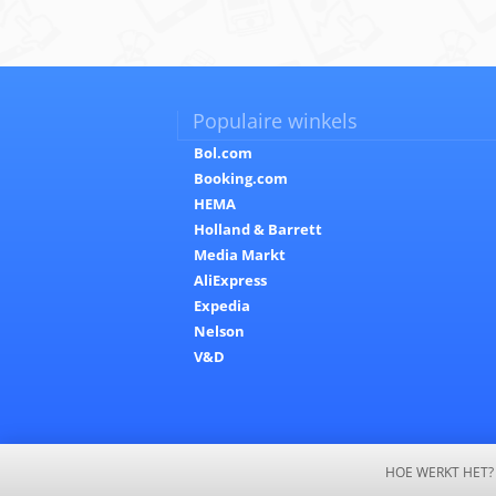
Populaire winkels
Bol.com
Booking.com
HEMA
Holland & Barrett
Media Markt
AliExpress
Expedia
Nelson
V&D
HOE WERKT HET?