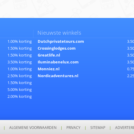
Nieuwste winkels
1.00% korting
Dutchprivatetours.com
3.5
1.50% korting
Crossinglodges.com
3.5
1.50% korting
Greatlife.nl
3.5
3.50% korting
Iluminabenelux.com
3.5
1.00% korting
Monniez.nl
0.7
2.50% korting
Nordicadventures.nl
2.2
1.50% korting
5.00% korting
2.00% korting
|
ALGEMENE VOORWAARDEN
|
PRIVACY
|
SITEMAP
|
ADVERTER