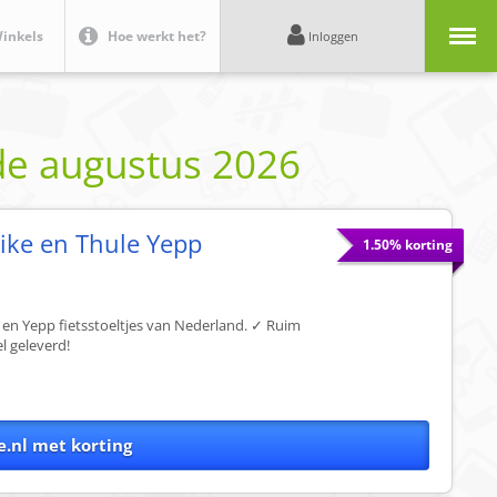
Menu
inkels
Hoe werkt het?
Inloggen
de
augustus 2026
bike en Thule Yepp
1.50% korting
ke en Yepp fietsstoeltjes van Nederland. ✓ Ruim
l geleverd!
e.nl met korting