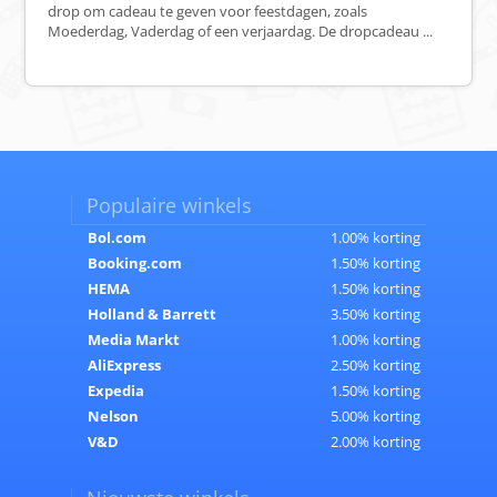
drop om cadeau te geven voor feestdagen, zoals
Moederdag, Vaderdag of een verjaardag. De dropcadeau ...
Populaire winkels
Bol.com
1.00% korting
Booking.com
1.50% korting
HEMA
1.50% korting
Holland & Barrett
3.50% korting
Media Markt
1.00% korting
AliExpress
2.50% korting
Expedia
1.50% korting
Nelson
5.00% korting
V&D
2.00% korting