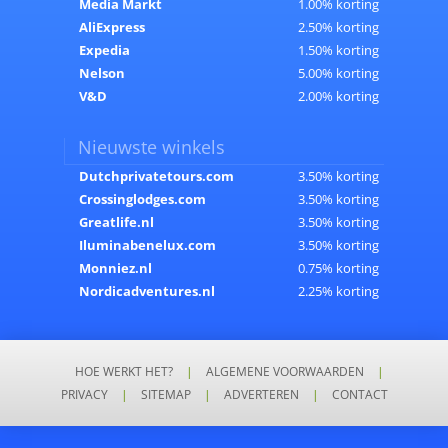
Media Markt
1.00% korting
AliExpress
2.50% korting
Expedia
1.50% korting
Nelson
5.00% korting
V&D
2.00% korting
Nieuwste winkels
Dutchprivatetours.com
3.50% korting
Crossinglodges.com
3.50% korting
Greatlife.nl
3.50% korting
Iluminabenelux.com
3.50% korting
Monniez.nl
0.75% korting
Nordicadventures.nl
2.25% korting
HOE WERKT HET?
|
ALGEMENE VOORWAARDEN
|
PRIVACY
|
SITEMAP
|
ADVERTEREN
|
CONTACT