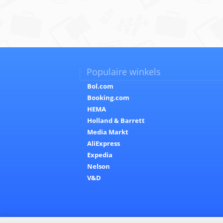
Populaire winkels
Bol.com
Booking.com
HEMA
Holland & Barrett
Media Markt
AliExpress
Expedia
Nelson
V&D