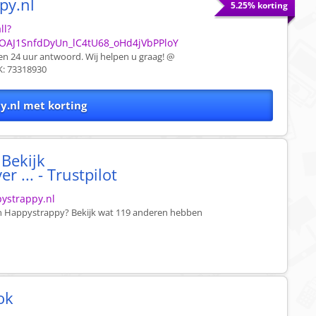
py.nl
5.25% korting
ll?
OAJ1SnfdDyUn_lC4tU68_oHd4jVbPPloY
nen 24 uur antwoord. Wij helpen u graag! @
: 73318930
y.nl met korting
 Bekijk
 ... - Trustpilot
pystrappy.nl
an Happystrappy? Bekijk wat 119 anderen hebben
ok