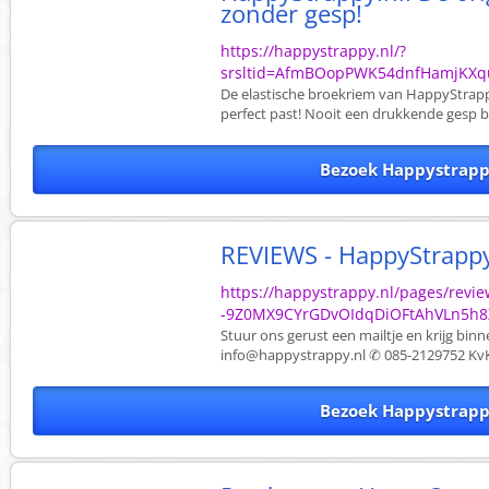
zonder gesp!
https://happystrappy.nl/?
srsltid=AfmBOopPWK54dnfHamjK
De elastische broekriem van HappyStrapp
perfect past! Nooit een drukkende gesp bi
Bezoek Happystrapp
REVIEWS - HappyStrappy
https://happystrappy.nl/pages/revi
-9Z0MX9CYrGDvOIdqDiOFtAhVLn5h
Stuur ons gerust een mailtje en krijg bin
info@happystrappy.nl
✆ 085-2129752 KvK
Bezoek Happystrapp