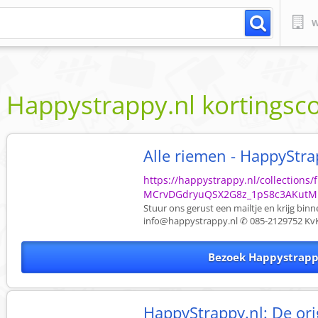
W
Happystrappy.nl
kortingsc
Alle riemen - HappyStra
https://happystrappy.nl/collections
MCrvDGdryuQSX2G8z_1pS8c3AKutM
Stuur ons gerust een mailtje en krijg bin
info@happystrappy.nl
✆ 085-2129752 KvK
Bezoek Happystrapp
HappyStrappy.nl: De ori