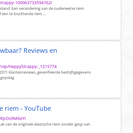
Strappy-100063733594762/
iemland. Een verandering van de ouderwetse riem
een te loszittende riem ...
uwbaar? Reviews en
shop/HappyStrappy-_1215774
2071 klantenreviews, geverifieerde bedrijfsgegevens
gopslag.
he riem - YouTube
=9RpOo9M6eYI
k van de originele elastische riem zonder gesp van
.