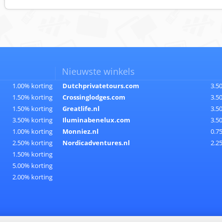
Nieuwste winkels
1.00% korting
Dutchprivatetours.com
3.5
1.50% korting
Crossinglodges.com
3.5
1.50% korting
Greatlife.nl
3.5
3.50% korting
Iluminabenelux.com
3.5
1.00% korting
Monniez.nl
0.7
2.50% korting
Nordicadventures.nl
2.2
1.50% korting
5.00% korting
2.00% korting