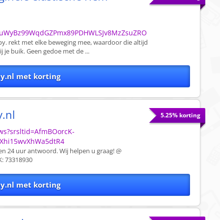
XquWyBz99WqdGZPmx89PDHWLSJv8MzZsuZRO
y. rekt met elke beweging mee, waardoor die altijd
j je buik. Geen gedoe met de ...
y.nl met korting
.nl
5.25% korting
ews?srsltid=AfmBOorcK-
8Xhi15wvXhWa5dtR4
nen 24 uur antwoord. Wij helpen u graag! @
: 73318930
y.nl met korting