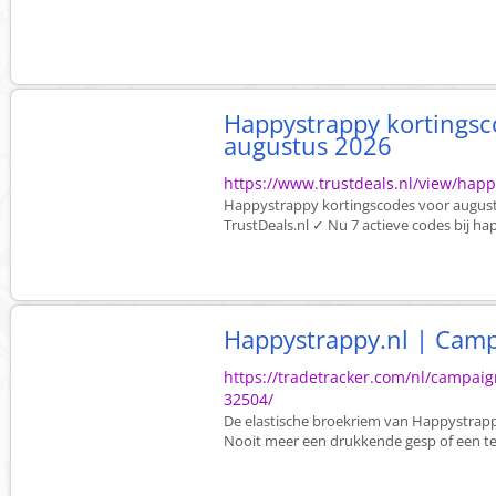
Happystrappy kortingsc
augustus 2026
https://www.trustdeals.nl/view/happ
Happystrappy kortingscodes voor augustu
TrustDeals.nl ✓ Nu 7 actieve codes bij ha
Happystrappy.nl | Camp
https://tradetracker.com/nl/campai
32504/
De elastische broekriem van Happystrappy.
Nooit meer een drukkende gesp of een te 