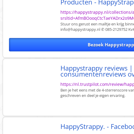
Producten - HappyStrap
https://happystrappy.nl/collections/a
srsltid=AfmBOooqCtcTaeYADrx2o9M
Stuur ons gerust een mailtje en krijg bin
info@happystrappy.nl
✆ 085-2129752 KvK
Bezoek Happystrapp
Happystrappy reviews |
consumentenreviews over
https://nl.trustpilot.com/review/hap
Ben je het eens met de 4-sterrenscore v
geschreven en deel je eigen ervaring.
HappyStrappy. - Facebo