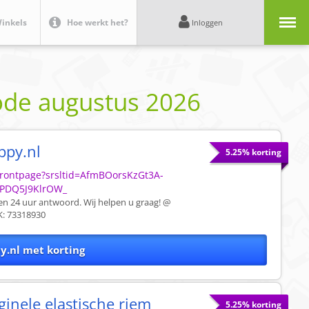
Menu
inkels
Hoe werkt het?
Inloggen
ode
augustus 2026
ppy.nl
5.25% korting
/frontpage?srsltid=AfmBOorsKzGt3A-
PDQ5J9KlrOW_
nen 24 uur antwoord. Wij helpen u graag! @
: 73318930
y.nl met korting
ginele elastische riem
5.25% korting