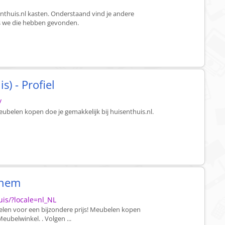
l
senthuis.nl kasten. Onderstaand vind je andere
ls we die hebben gevonden.
s) - Profiel
/
belen kopen doe je gemakkelijk bij huisenthuis.nl.
chem
is/?locale=nl_NL
elen voor een bijzondere prijs! Meubelen kopen
eubelwinkel. . Volgen ...