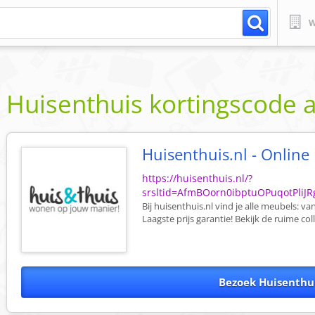
W
Huisenthuis
kortingscode
Huisenthuis.nl - Onlin
https://huisenthuis.nl/?
srsltid=AfmBOorn0ibptuOPuqotPli
Bij huisenthuis.nl vind je alle meubels: v
Laagste prijs garantie! Bekijk de ruime coll
Bezoek Huisenthu