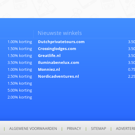
Nieuwste winkels
1.00% korting
Dutchprivatetours.com
3.5
1.50% korting
Crossinglodges.com
3.5
1.50% korting
Greatlife.nl
3.5
3.50% korting
Iluminabenelux.com
3.5
1.00% korting
Monniez.nl
0.7
2.50% korting
Nordicadventures.nl
2.2
1.50% korting
5.00% korting
2.00% korting
|
ALGEMENE VOORWAARDEN
|
PRIVACY
|
SITEMAP
|
ADVERTER