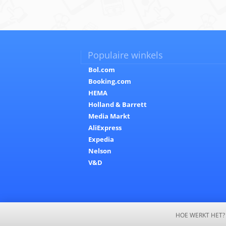
Populaire winkels
Bol.com
Booking.com
HEMA
Holland & Barrett
Media Markt
AliExpress
Expedia
Nelson
V&D
HOE WERKT HET?