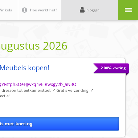
Menu
inkels
Hoe werkt het?
Inloggen
augustus 2026
e Meubels kopen!
2.00% korting
JRgYFstphSOeHJwxq4vElRwxgy2b_aN3O
an dressoir tot eetkamerstoel: ✓ Gratis verzending! ✓
ectie!
is met korting