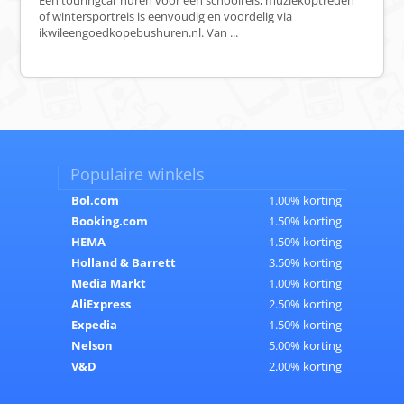
Een touringcar huren voor een schoolreis, muziekoptreden
of wintersportreis is eenvoudig en voordelig via
ikwileengoedkopebushuren.nl. Van ...
Populaire winkels
Bol.com
1.00% korting
Booking.com
1.50% korting
HEMA
1.50% korting
Holland & Barrett
3.50% korting
Media Markt
1.00% korting
AliExpress
2.50% korting
Expedia
1.50% korting
Nelson
5.00% korting
V&D
2.00% korting