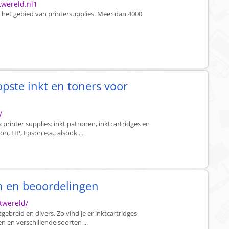
twereld.nl1
p het gebied van printersupplies. Meer dan 4000
pste inkt en toners voor
/
printer supplies: inkt patronen, inktcartridges en
, HP, Epson e.a., alsook ...
en en beoordelingen
twereld/
gebreid en divers. Zo vind je er inktcartridges,
en en verschillende soorten ...