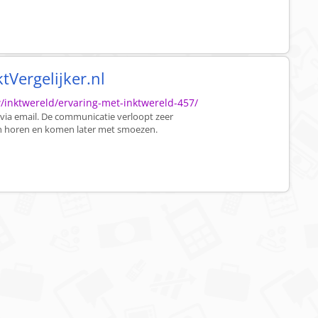
ktVergelijker.nl
w/inktwereld/ervaring-met-inktwereld-457/
 via email. De communicatie verloopt zeer
ch horen en komen later met smoezen.