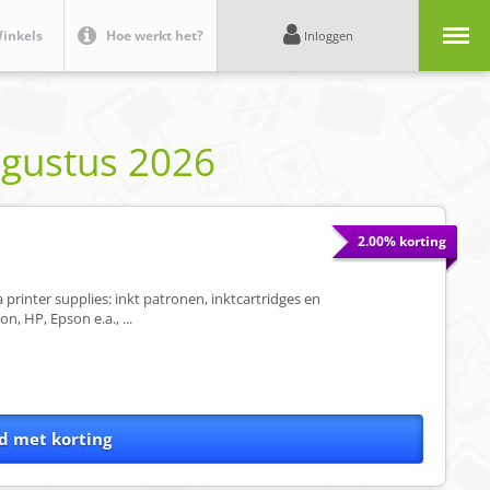
Menu
inkels
Hoe werkt het?
Inloggen
gustus 2026
2.00% korting
printer supplies: inkt patronen, inktcartridges en
, HP, Epson e.a., ...
d met korting