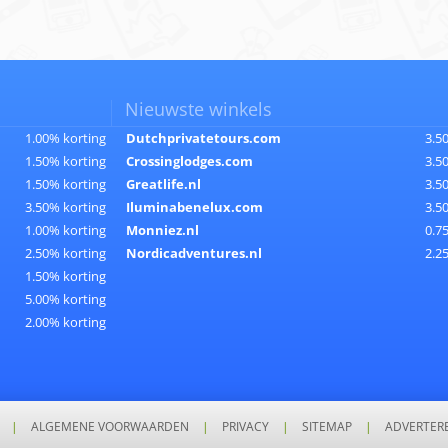
Nieuwste winkels
1.00% korting
Dutchprivatetours.com
3.5
1.50% korting
Crossinglodges.com
3.5
1.50% korting
Greatlife.nl
3.5
3.50% korting
Iluminabenelux.com
3.5
1.00% korting
Monniez.nl
0.7
2.50% korting
Nordicadventures.nl
2.2
1.50% korting
5.00% korting
2.00% korting
|
ALGEMENE VOORWAARDEN
|
PRIVACY
|
SITEMAP
|
ADVERTER