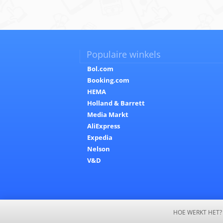
Populaire winkels
Bol.com
Booking.com
HEMA
Holland & Barrett
Media Markt
AliExpress
Expedia
Nelson
V&D
HOE WERKT HET?