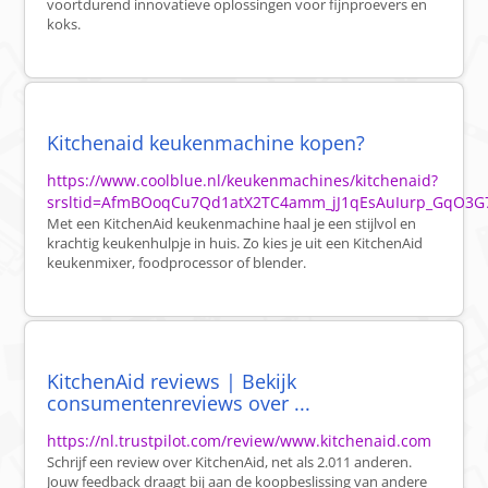
voortdurend innovatieve oplossingen voor fijnproevers en
koks.
Kitchenaid keukenmachine kopen?
https://www.coolblue.nl/keukenmachines/kitchenaid?
srsltid=AfmBOoqCu7Qd1atX2TC4amm_jJ1qEsAuIurp_GqO3G
Met een KitchenAid keukenmachine haal je een stijlvol en
krachtig keukenhulpje in huis. Zo kies je uit een KitchenAid
keukenmixer, foodprocessor of blender.
KitchenAid reviews | Bekijk
consumentenreviews over ...
https://nl.trustpilot.com/review/www.kitchenaid.com
Schrijf een review over KitchenAid, net als 2.011 anderen.
Jouw feedback draagt bij aan de koopbeslissing van andere