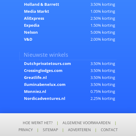
Holland & Barrett
3.50% korting
Media Markt
1.00% korting
AliExpress
2.50% korting
Expedia
1.50% korting
Nelson
5.00% korting
V&D
2.00% korting
Nieuwste winkels
Dutchprivatetours.com
3.50% korting
Crossinglodges.com
3.50% korting
Greatlife.nl
3.50% korting
Iluminabenelux.com
3.50% korting
Monniez.nl
0.75% korting
Nordicadventures.nl
2.25% korting
HOE WERKT HET?
|
ALGEMENE VOORWAARDEN
|
PRIVACY
|
SITEMAP
|
ADVERTEREN
|
CONTACT