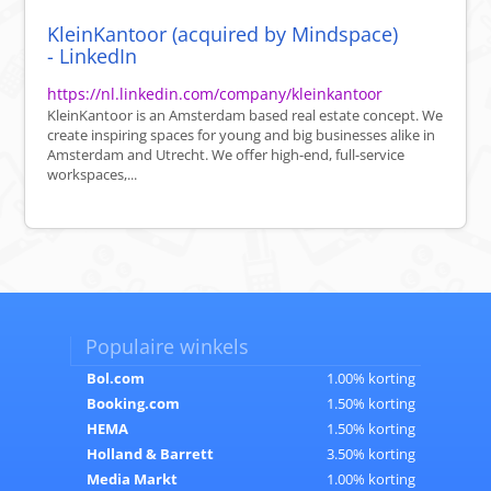
KleinKantoor (acquired by Mindspace)
- LinkedIn
https://nl.linkedin.com/company/kleinkantoor
KleinKantoor is an Amsterdam based real estate concept. We
create inspiring spaces for young and big businesses alike in
Amsterdam and Utrecht. We offer high-end, full-service
workspaces,...
Populaire winkels
Bol.com
1.00% korting
Booking.com
1.50% korting
HEMA
1.50% korting
Holland & Barrett
3.50% korting
Media Markt
1.00% korting