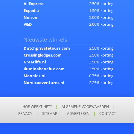
AliExpress
2.50% korting
Expedia
1.50% korting
Nelson
5.00% korting
V&D
2.00% korting
Nieuwste winkels
Dutchprivatetours.com
3.50% korting
Crossinglodges.com
3.50% korting
Greatlife.nl
3.50% korting
Iluminabenelux.com
3.50% korting
Monniez.nl
0.75% korting
Nordicadventures.nl
2.25% korting
HOE WERKT HET?
|
ALGEMENE VOORWAARDEN
|
PRIVACY
|
SITEMAP
|
ADVERTEREN
|
CONTACT