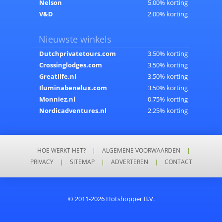
Nelson
5.00% korting
V&D
2.00% korting
Nieuwste winkels
Dutchprivatetours.com
3.50% korting
Crossinglodges.com
3.50% korting
Greatlife.nl
3.50% korting
Iluminabenelux.com
3.50% korting
Monniez.nl
0.75% korting
Nordicadventures.nl
2.25% korting
HOE WERKT HET?
|
ALGEMENE VOORWAARDEN
|
PRIVACY
|
SITEMAP
|
ADVERTEREN
|
CONTACT
© 2011-2026 Hotshopper B.V.