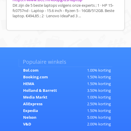
Dit zijn de 5 beste laptops volgens onze experts ; 1 · HP 15-
fc0757nd - Laptop - 15.6 inch - Ryzen 5 - 16GB/512GB. Beste
laptop. €494,85 ; 2 · Lenovo IdeaPad 3 ...
Populaire winkels
Bol.com
1.00% korting
Booking.com
1.50% korting
HEMA
1.50% korting
Holland & Barrett
3.50% korting
Media Markt
1.00% korting
AliExpress
2.50% korting
Expedia
1.50% korting
Nelson
5.00% korting
V&D
2.00% korting