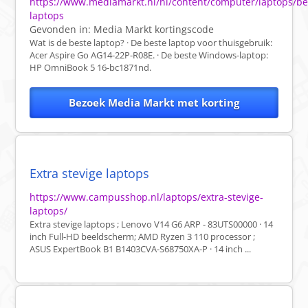
https://www.mediamarkt.nl/nl/content/computer/laptops/be
laptops
Gevonden in:
Media Markt
kortingscode
Wat is de beste laptop? · De beste laptop voor thuisgebruik:
Acer Aspire Go AG14-22P-R08E. · De beste Windows-laptop:
HP OmniBook 5 16-bc1871nd.
Bezoek Media Markt met korting
Extra stevige laptops
https://www.campusshop.nl/laptops/extra-stevige-
laptops/
Extra stevige laptops ; Lenovo V14 G6 ARP - 83UTS00000 · 14
inch Full-HD beeldscherm; AMD Ryzen 3 110 processor ;
ASUS ExpertBook B1 B1403CVA-S68750XA-P · 14 inch ...