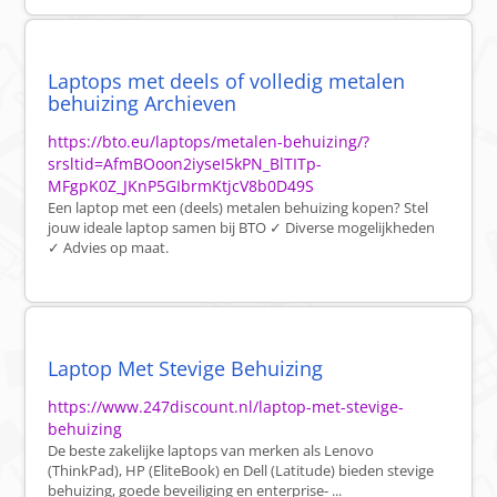
Laptops met deels of volledig metalen
behuizing Archieven
https://bto.eu/laptops/metalen-behuizing/?
srsltid=AfmBOoon2iyseI5kPN_BlTITp-
MFgpK0Z_JKnP5GIbrmKtjcV8b0D49S
Een laptop met een (deels) metalen behuizing kopen? Stel
jouw ideale laptop samen bij BTO ✓ Diverse mogelijkheden
✓ Advies op maat.
Laptop Met Stevige Behuizing
https://www.247discount.nl/laptop-met-stevige-
behuizing
De beste zakelijke laptops van merken als Lenovo
(ThinkPad), HP (EliteBook) en Dell (Latitude) bieden stevige
behuizing, goede beveiliging en enterprise- ...