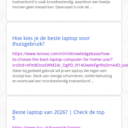
toetsenbord is vaak knoeibestendig, waardoor een beetje
morsen geen kwaad kan. Daarnaast is ook de ...
Hoe kies je de beste laptop voor
thuisgebruik?
https://www.lenovo.com/nl/nl/knowledgebase/how-
to-choose-the-best-laptop-computer-for-home-use/?
srsltid=AfmBOooSWMZ4c_OgPD_l914OwebFgH9sDrnA4D_uo
Zeker bij gedeeld gebruik wil je een laptop die tegen een
stootje kan. Denk aan stevige scharnieren, solide behuizing
en eventueel een morsbestendig toetsenbord ...
Beste laptop van 2026? | Check de top
5
https://www.bcc.nl/koopgids/laptop