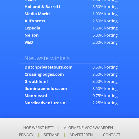
Holland & Barrett
3.50% korting
Media Markt
1.00% korting
AliExpress
2.50% korting
Expedia
1.50% korting
Nelson
5.00% korting
V&D
2.00% korting
Nieuwste winkels
Dutchprivatetours.com
3.50% korting
Crossinglodges.com
3.50% korting
Greatlife.nl
3.50% korting
Iluminabenelux.com
3.50% korting
Monniez.nl
0.75% korting
Nordicadventures.nl
2.25% korting
HOE WERKT HET?
|
ALGEMENE VOORWAARDEN
|
PRIVACY
|
SITEMAP
|
ADVERTEREN
|
CONTACT