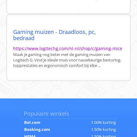
Gaming muizen - Draadloos, pc,
bedraad
https://www.logitechg.com/nl-nl/shop/c/gaming-mice
Maak je gaming nog beter met de gaming muizen van
Logitech G. Vind je ideale muis voor nauwkeurige besturing,
topprestaties en ergonomisch comfort bij elke ...
Populaire winkels
Bol.com
1.00% korting
Booking.com
1.50% korting
HEMA
1.50% korting