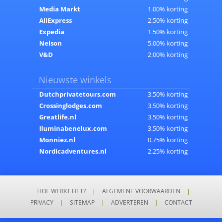
Media Markt
1.00% korting
AliExpress
2.50% korting
Expedia
1.50% korting
Nelson
5.00% korting
V&D
2.00% korting
Nieuwste winkels
Dutchprivatetours.com
3.50% korting
Crossinglodges.com
3.50% korting
Greatlife.nl
3.50% korting
Iluminabenelux.com
3.50% korting
Monniez.nl
0.75% korting
Nordicadventures.nl
2.25% korting
HOE WERKT HET?
|
ALGEMENE VOORWAARDEN
|
PRIVACY
|
SITEMAP
|
ADVERTEREN
|
CONTACT