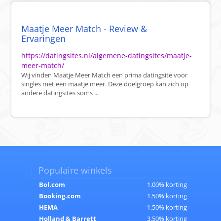
Maatje Meer Match - Review &
Ervaringen
https://datingsites.nl/algemene-datingsites/maatje-
meer-match/
Wij vinden Maatje Meer Match een prima datingsite voor
singles met een maatje meer. Deze doelgroep kan zich op
andere datingsites soms ...
Populaire winkels
Bol.com
1.00% korting
Booking.com
1.50% korting
HEMA
1.50% korting
Holland & Barrett
3.50% korting