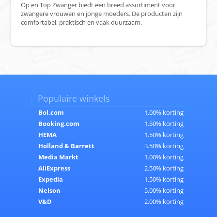
Op en Top Zwanger biedt een breed assortiment voor
zwangere vrouwen en jonge moeders. De producten zijn
comfortabel, praktisch en vaak duurzaam.
Populaire winkels
Bol.com
1.00% korting
Booking.com
1.50% korting
HEMA
1.50% korting
Holland & Barrett
3.50% korting
Media Markt
1.00% korting
AliExpress
2.50% korting
Expedia
1.50% korting
Nelson
5.00% korting
V&D
2.00% korting