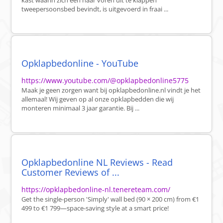
kast waarin zich een naar voren uit te klappen
tweepersoonsbed bevindt, is uitgevoerd in fraai ...
Opklapbedonline - YouTube
https://www.youtube.com/@opklapbedonline5775
Maak je geen zorgen want bij opklapbedonline.nl vindt je het
allemaal! Wij geven op al onze opklapbedden die wij
monteren minimaal 3 jaar garantie. Bij ...
Opklapbedonline NL Reviews - Read
Customer Reviews of ...
https://opklapbedonline-nl.tenereteam.com/
Get the single-person 'Simply' wall bed (90 × 200 cm) from €1
499 to €1 799—space-saving style at a smart price!