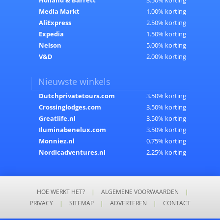
Media Markt
1.00% korting
AliExpress
2.50% korting
Expedia
1.50% korting
Nelson
5.00% korting
V&D
2.00% korting
Nieuwste winkels
Dutchprivatetours.com
3.50% korting
Crossinglodges.com
3.50% korting
Greatlife.nl
3.50% korting
Iluminabenelux.com
3.50% korting
Monniez.nl
0.75% korting
Nordicadventures.nl
2.25% korting
HOE WERKT HET?
|
ALGEMENE VOORWAARDEN
|
PRIVACY
|
SITEMAP
|
ADVERTEREN
|
CONTACT