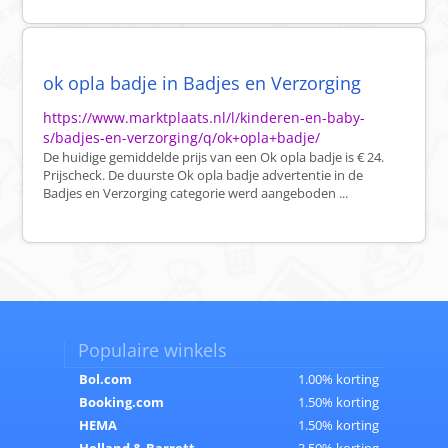
ok opla badje in Badjes en Verzorging
https://www.marktplaats.nl/l/kinderen-en-baby-
s/badjes-en-verzorging/q/ok+opla+badje/
De huidige gemiddelde prijs van een Ok opla badje is € 24.
Prijscheck. De duurste Ok opla badje advertentie in de
Badjes en Verzorging categorie werd aangeboden ...
Populaire winkels
Bol.com
1.00% korting
Booking.com
1.50% korting
HEMA
1.50% korting
Holland & Barrett
3.50% korting