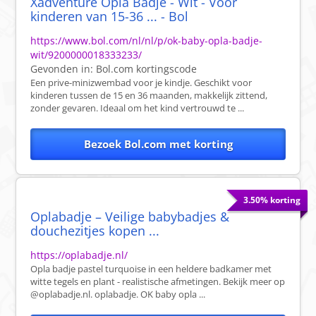
Xadventure Opla Badje - Wit - Voor
kinderen van 15-36 ... - Bol
https://www.bol.com/nl/nl/p/ok-baby-opla-badje-
wit/9200000018333233/
Gevonden in:
Bol.com
kortingscode
Een prive-minizwembad voor je kindje. Geschikt voor
kinderen tussen de 15 en 36 maanden, makkelijk zittend,
zonder gevaren. Ideaal om het kind vertrouwd te ...
Bezoek Bol.com met korting
3.50% korting
Oplabadje – Veilige babybadjes &
douchezitjes kopen ...
https://oplabadje.nl/
Opla badje pastel turquoise in een heldere badkamer met
witte tegels en plant - realistische afmetingen. Bekijk meer op
@oplabadje.nl. oplabadje. OK baby opla ...