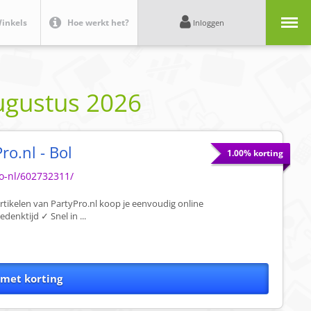
Menu
inkels
Hoe werkt het?
Inloggen
ugustus 2026
ro.nl - Bol
1.00% korting
ro-nl/602732311/
rtikelen van PartyPro.nl koop je eenvoudig online
denktijd ✓ Snel in ...
 met korting