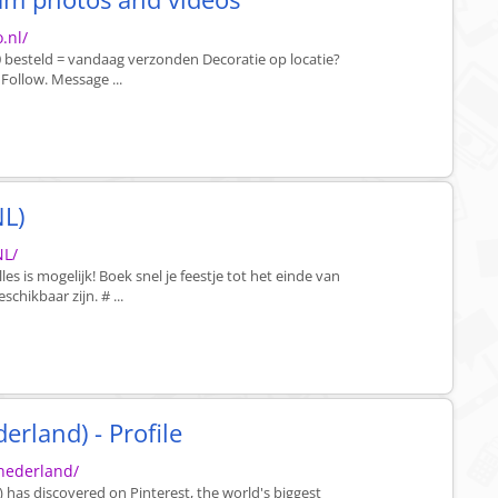
.nl/
 besteld = vandaag verzonden Decoratie op locatie?
llow. Message ...
NL)
NL/
les is mogelijk! Boek snel je feestje tot het einde van
chikbaar zijn. # ...
erland) - Profile
nederland/
 has discovered on Pinterest, the world's biggest