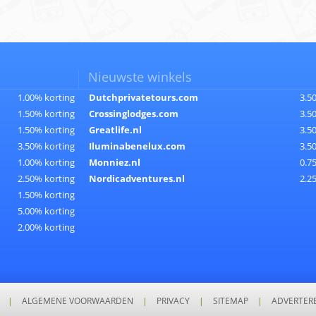
Nieuwste winkels
1.00% korting
Dutchprivatetours.com
3.5
1.50% korting
Crossinglodges.com
3.5
1.50% korting
Greatlife.nl
3.5
3.50% korting
Iluminabenelux.com
3.5
1.00% korting
Monniez.nl
0.7
2.50% korting
Nordicadventures.nl
2.2
1.50% korting
5.00% korting
2.00% korting
|
ALGEMENE VOORWAARDEN
|
PRIVACY
|
SITEMAP
|
ADVERTER