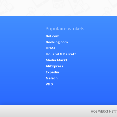
Populaire winkels
Bol.com
Booking.com
HEMA
Holland & Barrett
Media Markt
AliExpress
Expedia
Nelson
V&D
HOE WERKT HET?