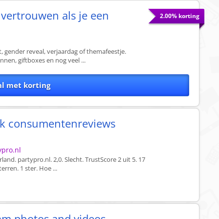
 vertrouwen als je een
2.00% korting
t, gender reveal, verjaardag of themafeestje.
nen, giftboxes en nog veel ...
nl met korting
ijk consumentenreviews
ypro.nl
nd. partypro.nl. 2,0. Slecht. TrustScore 2 uit 5. 17
erren. 1 ster. Hoe ...
ram photos and videos