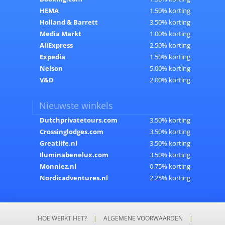
HEMA
1.50% korting
Holland & Barrett
3.50% korting
Media Markt
1.00% korting
AliExpress
2.50% korting
Expedia
1.50% korting
Nelson
5.00% korting
V&D
2.00% korting
Nieuwste winkels
Dutchprivatetours.com
3.50% korting
Crossinglodges.com
3.50% korting
Greatlife.nl
3.50% korting
Iluminabenelux.com
3.50% korting
Monniez.nl
0.75% korting
Nordicadventures.nl
2.25% korting
HOE WERKT HET?
|
ALGEMENE VOORWAARDEN
|