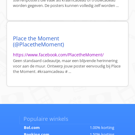
sterrenposters die vaak als kraamcadeau of trouwcadeau
worden gegeven. De posters kunnen volledig zelf worden ...
Place the Moment
(@PlacetheMoment)
https://www.facebook.com/PlacetheMoment/
Geen standaard cadeautje, maar een blijvende herinnering
voor aan de muur. Ontwerp jouw poster eenvoudig bij Place
the Moment. #kraamcadeau # ...
Populaire winkels
Bol.com
1.00% korting
Booking.com
1.50% korting