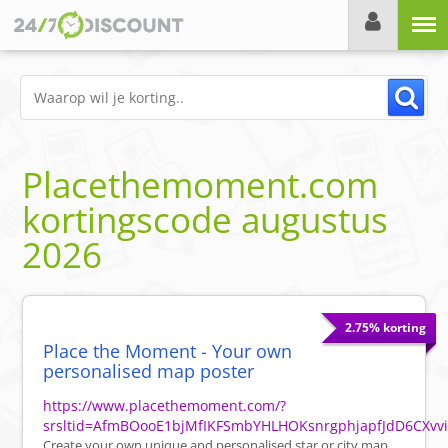
Menu
Placethemoment.com
kortingscode
augustus
2026
2.75% korting
Place the Moment - Your own
personalised map poster
https://www.placethemoment.com/?
srsltid=AfmBOooE1bjMfIKFSmbYHLHOKsnrgphjapfJdD6CXvv
Create your own unique and personalised star or city map