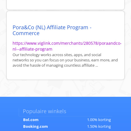
Pora&Co (NL) Affiliate Program -
Commerce
https://www.viglink.com/merchants/280578/poraandco-
nl--affiliate-program
Our technology works across sites, apps, and social
networks so you can focus on your business, earn more, and
avoid the hassle of managing countless affiliate ...
Populaire winkels
Bol.com
1.00% korting
Booking.com
1.50% korting