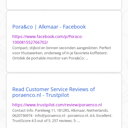
Pora&co | Alkmaar - Facebook
https://www.facebook.com/p/Poraco-
100081552766702/
Compact, stijlvol en binnen seconden aangesloten. Perfect
voor thuiswerken, onderweg of in je favoriete koffietent.
Ontdek de portable monitor van Pora&Co: ...
Read Customer Service Reviews of
poraenco.nl - Trustpilot
https://www.trustpilot.com/review/poraenco.nl
Contact info. Parelweg 11, 1812RS, Alkmaar, Netherlands.
0620736974 ·
info@poraenco.nl
· poraenco.nl. 4.6. Excellent.
TrustScore 4.5 out of 5. 257 reviews. 5- ...