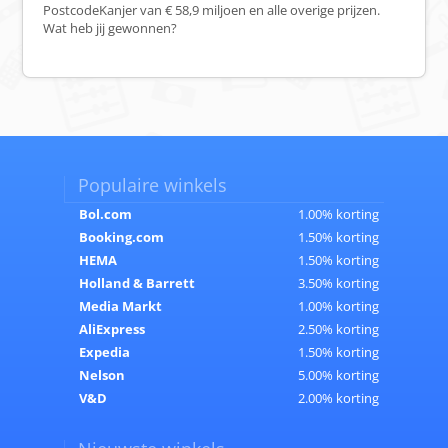
PostcodeKanjer van € 58,9 miljoen en alle overige prijzen.
Wat heb jij gewonnen?
Populaire winkels
Bol.com
1.00% korting
Booking.com
1.50% korting
HEMA
1.50% korting
Holland & Barrett
3.50% korting
Media Markt
1.00% korting
AliExpress
2.50% korting
Expedia
1.50% korting
Nelson
5.00% korting
V&D
2.00% korting