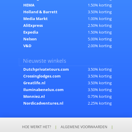
HEMA
1.50% korting
Holland & Barrett
3.50% korting
Media Markt
1.00% korting
AliExpress
2.50% korting
Expedia
1.50% korting
Nelson
5.00% korting
V&D
2.00% korting
Nieuwste winkels
Dutchprivatetours.com
3.50% korting
Crossinglodges.com
3.50% korting
Greatlife.nl
3.50% korting
Iluminabenelux.com
3.50% korting
Monniez.nl
0.75% korting
Nordicadventures.nl
2.25% korting
HOE WERKT HET?
|
ALGEMENE VOORWAARDEN
|