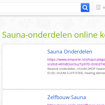
W
Sauna-onderdelen online 
Sauna Onderdelen
https://www.emporte.nl/shop/categ
srsltid=AfmBOorOuzTp97EI-EmEdTX
Reserve onderdelen ; HUUM DROP heating
61,00 ; HUUM CLIFF/STEEL heating element 
Zelfbouw Sauna