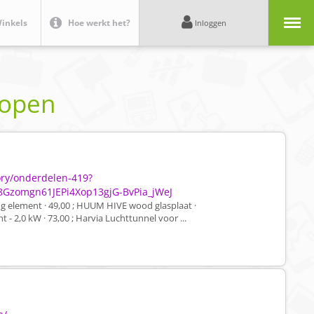
Menu
inkels
Hoe werkt het?
Inloggen
kopen
ory/onderdelen-419?
8Gzomgn61JEPi4Xop13gjG-BvPia_jWeJ
 element · 49,00 ; HUUM HIVE wood glasplaat ·
- 2,0 kW · 73,00 ; Harvia Luchttunnel voor ...