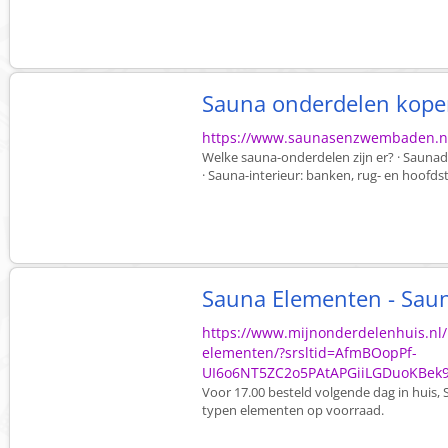
Sauna onderdelen kope
https://www.saunasenzwembaden.nl
Welke sauna-onderdelen zijn er? · Saunadeur
· Sauna-interieur: banken, rug- en hoofdst
Sauna Elementen - Sau
https://www.mijnonderdelenhuis.nl/
elementen/?srsltid=AfmBOopPf-
UI6o6NT5ZC2o5PAtAPGiiLGDuoKBek9
Voor 17.00 besteld volgende dag in huis,
typen elementen op voorraad.