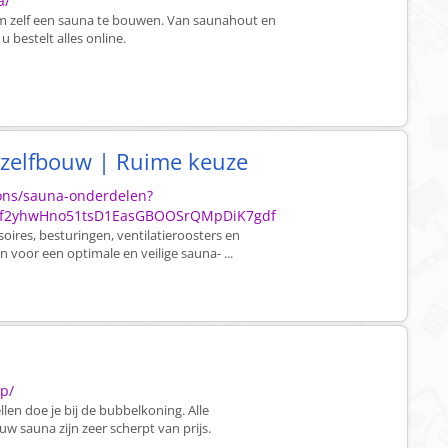
a/
t om zelf een sauna te bouwen. Van saunahout en
 bestelt alles online.
 zelfbouw | Ruime keuze
ions/sauna-onderdelen?
4f2yhwHno51tsD1EasGBOOSrQMpDiK7gdf
ires, besturingen, ventilatieroosters en
oor een optimale en veilige sauna- ...
p/
en doe je bij de bubbelkoning. Alle
 sauna zijn zeer scherpt van prijs.