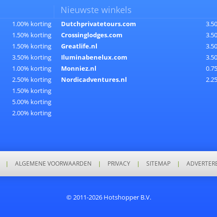
Nieuwste winkels
1.00% korting
Dutchprivatetours.com
3.5
1.50% korting
Crossinglodges.com
3.5
1.50% korting
Greatlife.nl
3.5
3.50% korting
Iluminabenelux.com
3.5
1.00% korting
Monniez.nl
0.7
2.50% korting
Nordicadventures.nl
2.2
1.50% korting
5.00% korting
2.00% korting
|
ALGEMENE VOORWAARDEN
|
PRIVACY
|
SITEMAP
|
ADVERTER
© 2011-2026 Hotshopper B.V.