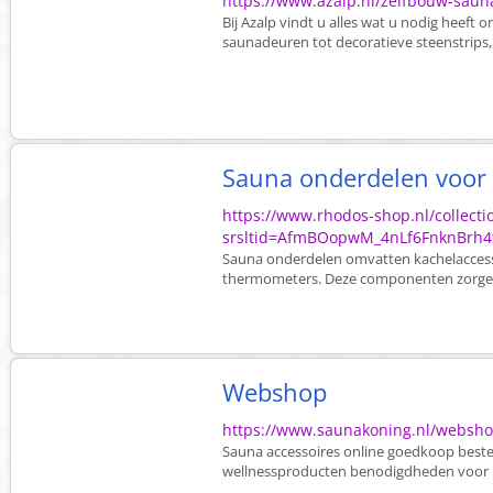
https://www.azalp.nl/zelfbouw-saun
Bij Azalp vindt u alles wat u nodig heef
saunadeuren tot decoratieve steenstrips, u
Sauna onderdelen voor
https://www.rhodos-shop.nl/collect
srsltid=AfmBOopwM_4nLf6FnknBrh
Sauna onderdelen omvatten kachelaccesso
thermometers. Deze componenten zorgen v
Webshop
https://www.saunakoning.nl/websho
Sauna accessoires online goedkoop bestell
wellnessproducten benodigdheden voor uw