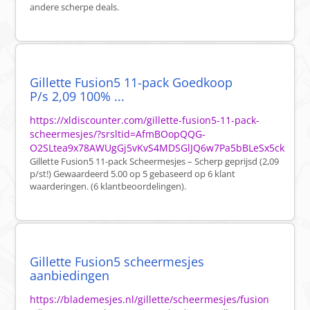
andere scherpe deals.
Gillette Fusion5 11-pack Goedkoop
P/s 2,09 100% ...
https://xldiscounter.com/gillette-fusion5-11-pack-
scheermesjes/?srsltid=AfmBOopQQG-
O2SLtea9x78AWUgGj5vKvS4MDSGlJQ6w7Pa5bBLeSx5ck
Gillette Fusion5 11-pack Scheermesjes – Scherp geprijsd (2,09
p/st!) Gewaardeerd 5.00 op 5 gebaseerd op 6 klant
waarderingen. (6 klantbeoordelingen).
Gillette Fusion5 scheermesjes
aanbiedingen
https://blademesjes.nl/gillette/scheermesjes/fusion