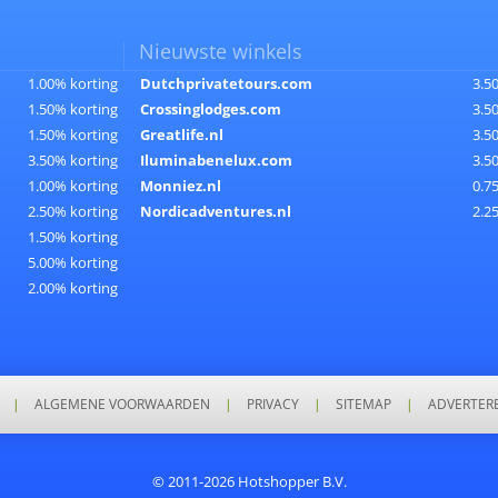
Nieuwste winkels
1.00% korting
Dutchprivatetours.com
3.5
1.50% korting
Crossinglodges.com
3.5
1.50% korting
Greatlife.nl
3.5
3.50% korting
Iluminabenelux.com
3.5
1.00% korting
Monniez.nl
0.7
2.50% korting
Nordicadventures.nl
2.2
1.50% korting
5.00% korting
2.00% korting
|
ALGEMENE VOORWAARDEN
|
PRIVACY
|
SITEMAP
|
ADVERTER
© 2011-2026 Hotshopper B.V.