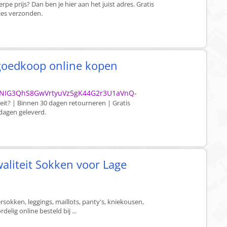
e prijs? Dan ben je hier aan het juist adres. Gratis
tjes verzonden.
goedkoop online kopen
1NIG3QhS8GwVrtyuVz5gK44G2r3U1aVnQ-
it? | Binnen 30 dagen retourneren | Gratis
dagen geleverd.
aliteit Sokken voor Lage
sokken, leggings, maillots, panty's, kniekousen,
lig online besteld bij ...