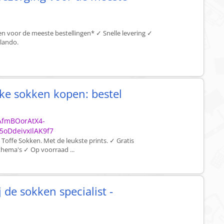
 voor de meeste bestellingen* ✓ Snelle levering ✓
alando.
jke sokken kopen: bestel
=AfmBOorAtX4-
oDdeivxIlAK9f7
j Toffe Sokken. Met de leukste prints. ✓ Gratis
thema's ✓ Op voorraad ...
 de sokken specialist -