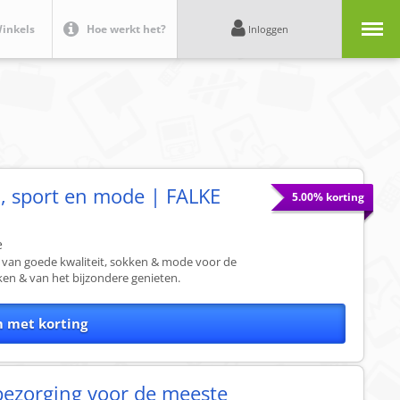
Menu
inkels
Hoe werkt het?
Inloggen
, sport en mode | FALKE
5.00% korting
e
van goede kwaliteit, sokken & mode voor de
en & van het bijzondere genieten.
m met korting
bezorging voor de meeste