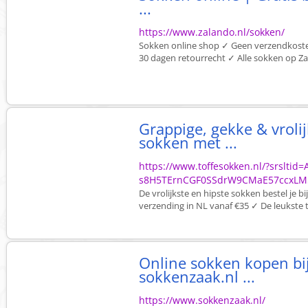
...
https://www.zalando.nl/sokken/
Sokken online shop ✓ Geen verzendkosten
30 dagen retourrecht ✓ Alle sokken op Z
Grappige, gekke & vroli
sokken met ...
https://www.toffesokken.nl/?srsltid
s8H5TErnCGF0SSdrW9CMaE57ccxLM5
De vrolijkste en hipste sokken bestel je bi
verzending in NL vanaf €35 ✓ De leukste 
Online sokken kopen bij
sokkenzaak.nl ...
https://www.sokkenzaak.nl/