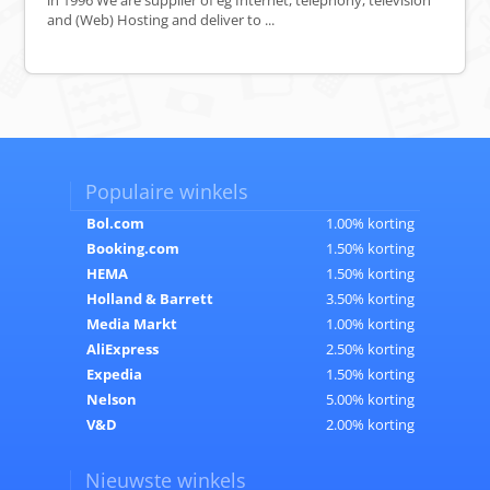
in 1996 We are supplier of eg Internet, telephony, television
and (Web) Hosting and deliver to ...
Populaire winkels
Bol.com
1.00% korting
Booking.com
1.50% korting
HEMA
1.50% korting
Holland & Barrett
3.50% korting
Media Markt
1.00% korting
AliExpress
2.50% korting
Expedia
1.50% korting
Nelson
5.00% korting
V&D
2.00% korting
Nieuwste winkels