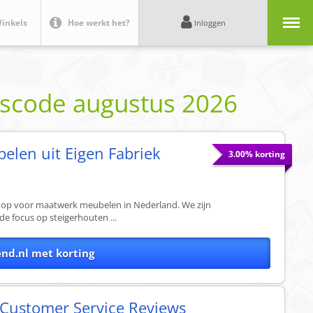
Menu
inkels
Hoe werkt het?
Inloggen
gscode
augustus 2026
len uit Eigen Fabriek
3.00% korting
hop voor maatwerk meubelen in Nederland. We zijn
e focus op steigerhouten ...
end.nl met korting
Customer Service Reviews