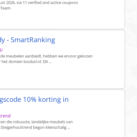
st 2026, via 11 verified and active coupons
reTeam.
dy - SmartRanking
l/
nde meubelen aanbiedt, hebben we ervoor gekozen
et domein loodsxl.nl. Dit ...
ngscode 10% korting in
ttrend
en die robuuste, landelijke meubels van
 Steigerhouttrend begon kleinschalig ...