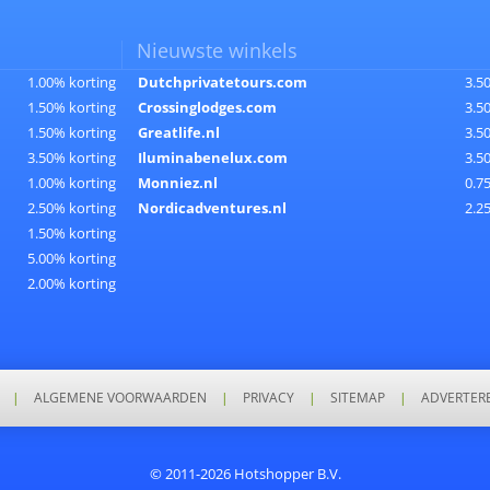
Nieuwste winkels
1.00% korting
Dutchprivatetours.com
3.5
1.50% korting
Crossinglodges.com
3.5
1.50% korting
Greatlife.nl
3.5
3.50% korting
Iluminabenelux.com
3.5
1.00% korting
Monniez.nl
0.7
2.50% korting
Nordicadventures.nl
2.2
1.50% korting
5.00% korting
2.00% korting
|
ALGEMENE VOORWAARDEN
|
PRIVACY
|
SITEMAP
|
ADVERTER
© 2011-2026 Hotshopper B.V.