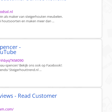
odsxl.nl
ein als maker van steigerhouten meubelen.
rlei houtsoorten en maken meer dan ...
pencer -
YouTube
=mhbyqTKM090
reau-spencer/ Bekijk ons ook op Facebook!:
nds/ Steigerhouttrend.nl ...
views - Read Customer
eam.com/