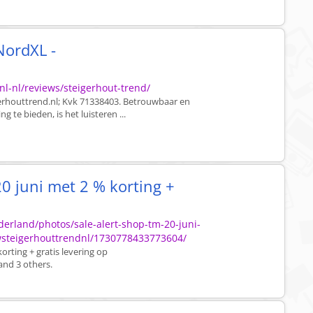
NordXL -
-nl/reviews/steigerhout-trend/
igerhouttrend.nl; Kvk 71338403. Betrouwbaar en
 te bieden, is het luisteren ...
0 juni met 2 % korting +
erland/photos/sale-alert-shop-tm-20-juni-
wsteigerhouttrendnl/1730778433773604/
rting + gratis levering op
and 3 others.