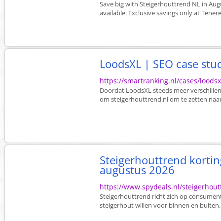
Save big with Steigerhouttrend NL in Augu
available. Exclusive savings only at Tene
LoodsXL | SEO case stu
https://smartranking.nl/cases/loodsx
Doordat LoodsXL steeds meer verschille
om steigerhouttrend.nl om te zetten naar h
Steigerhouttrend korti
augustus 2026
https://www.spydeals.nl/steigerhou
Steigerhouttrend richt zich op consument
steigerhout willen voor binnen en buiten.