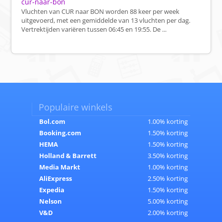
cur-naar-bon
Vluchten van CUR naar BON worden 88 keer per week
uitgevoerd, met een gemiddelde van 13 vluchten per dag.
Vertrektijden variëren tussen 06:45 en 19:55. De ...
Populaire winkels
Bol.com
1.00% korting
Booking.com
1.50% korting
HEMA
1.50% korting
Holland & Barrett
3.50% korting
Media Markt
1.00% korting
AliExpress
2.50% korting
Expedia
1.50% korting
Nelson
5.00% korting
V&D
2.00% korting