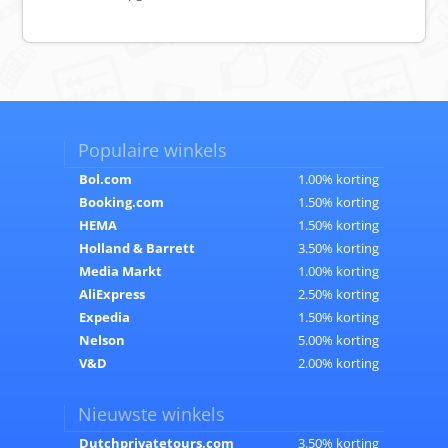
Populaire winkels
Bol.com
1.00% korting
Booking.com
1.50% korting
HEMA
1.50% korting
Holland & Barrett
3.50% korting
Media Markt
1.00% korting
AliExpress
2.50% korting
Expedia
1.50% korting
Nelson
5.00% korting
V&D
2.00% korting
Nieuwste winkels
Dutchprivatetours.com
3.50% korting