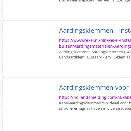
bieden aardingsklemmen een langdurige e
Aardingsklemmen - Insta
https://www.rexel.nl/nln/Rexel/Insta
buizen/Aardingsmaterialen/Aardin
Aardingsklemmen Aardingsklemmen (247 Ar
Bandaardklem · Buisaardklem · C-klem aa
Aardingsklemmen voor 
https://hollandshielding.com/nl/ka
Kabel-aardingsklemmen zijn ideaal voor 
stroom- en signaalkabels in diverse toepas