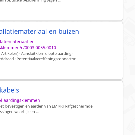
n robuuste bescherming tegen ...
llatiemateriaal en buizen
llatiemateriaal-en-
gsklemmen/c/0003.0055.0010
tikelen) · Aansluitklem diepte-aarding ·
rddraad · Potentiaalvereffeningsconnector.
kabels
bel-aardingsklemmen
het bevestigen en aarden van EMI/RFI-afgeschermde
singen waarbij een ...