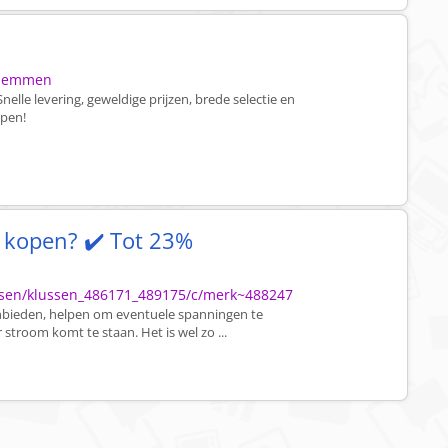
dklemmen
lle levering, geweldige prijzen, brede selectie en
lpen!
kopen? ✔️ Tot 23%
ussen/klussen_486171_489175/c/merk~488247
nbieden, helpen om eventuele spanningen te
stroom komt te staan. Het is wel zo ...