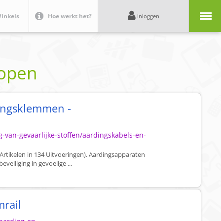
Menu
inkels
Hoe werkt het?
Inloggen
kopen
ingsklemmen -
-van-gevaarlijke-stoffen/aardingskabels-en-
rtikelen in 134 Uitvoeringen). Aardingsapparaten
veiliging in gevoelige ...
rail