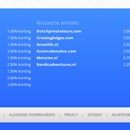
Nieuwste winkels
1.00% korting
Dutchprivatetours.com
3.5
1.50% korting
Crossinglodges.com
3.5
1.50% korting
Greatlife.nl
3.5
3.50% korting
Iluminabenelux.com
3.5
1.00% korting
Monniez.nl
0.7
2.50% korting
Nordicadventures.nl
2.2
1.50% korting
5.00% korting
2.00% korting
|
ALGEMENE VOORWAARDEN
|
PRIVACY
|
SITEMAP
|
ADVERTER