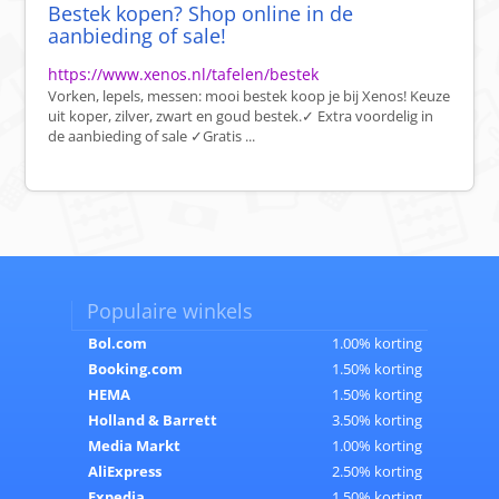
Bestek kopen? Shop online in de
aanbieding of sale!
https://www.xenos.nl/tafelen/bestek
Vorken, lepels, messen: mooi bestek koop je bij Xenos! Keuze
uit koper, zilver, zwart en goud bestek.✓ Extra voordelig in
de aanbieding of sale ✓Gratis ...
Populaire winkels
Bol.com
1.00% korting
Booking.com
1.50% korting
HEMA
1.50% korting
Holland & Barrett
3.50% korting
Media Markt
1.00% korting
AliExpress
2.50% korting
Expedia
1.50% korting