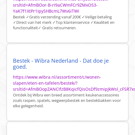
srsltid=AfmBOor-B-rI9aCWmFCr9ZMxO53-
YaK7f1XtPr1IpySHBcmL7Wv6iTWi
Bestek ✓Gratis verzending vanaf 200€ ✓Veilige betaling
✓Direct van het merk ✓Top klantenservice ✓Kwaliteit en
functionaliteit✓ Gratis retourneren.
Bestek - Wibra Nederland - Dat doe je
goed.
https://www.wibra.nl/assortiment/c/wonen-
slapen/eten-en-tafelen/bestek/?
srsltid=AfmBOopZANCIfzB8KqicfQisOsDf9zmipJkWsl_cFSR7x
Ontdek bij Wibra een breed assortiment keukenaccessoires
zoals raspen, spatels, wegwerpbestek en bestekbakken voor
elke gelegenheid.