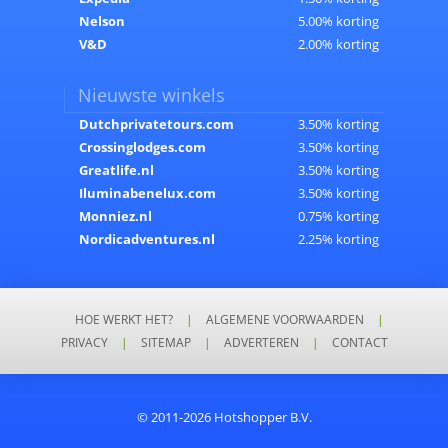
Nelson
5.00% korting
V&D
2.00% korting
Nieuwste winkels
Dutchprivatetours.com
3.50% korting
Crossinglodges.com
3.50% korting
Greatlife.nl
3.50% korting
Iluminabenelux.com
3.50% korting
Monniez.nl
0.75% korting
Nordicadventures.nl
2.25% korting
HOE WERKT HET?
|
ALGEMENE VOORWAARDEN
|
PRIVACY
|
SITEMAP
|
ADVERTEREN
|
CONTACT
© 2011-2026 Hotshopper B.V.