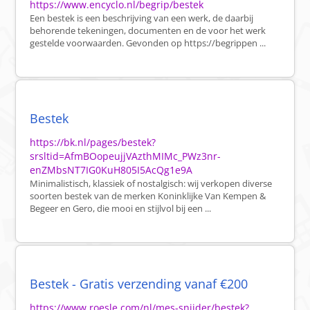
https://www.encyclo.nl/begrip/bestek
Een bestek is een beschrijving van een werk, de daarbij
behorende tekeningen, documenten en de voor het werk
gestelde voorwaarden. Gevonden op https://begrippen ...
Bestek
https://bk.nl/pages/bestek?
srsltid=AfmBOopeujjVAzthMIMc_PWz3nr-
enZMbsNT7IG0KuH805I5AcQg1e9A
Minimalistisch, klassiek of nostalgisch: wij verkopen diverse
soorten bestek van de merken Koninklijke Van Kempen &
Begeer en Gero, die mooi en stijlvol bij een ...
Bestek - Gratis verzending vanaf €200
https://www.roesle.com/nl/mes-snijder/bestek?