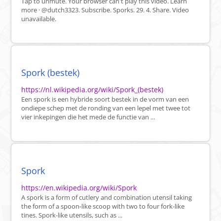
Tap to unmute. Your browser can't play this video. Learn
more · @dutch3323. Subscribe. Sporks. 29. 4. Share. Video
unavailable.
Spork (bestek)
https://nl.wikipedia.org/wiki/Spork_(bestek)
Een spork is een hybride soort bestek in de vorm van een
ondiepe schep met de ronding van een lepel met twee tot
vier inkepingen die het mede de functie van ...
Spork
https://en.wikipedia.org/wiki/Spork
A spork is a form of cutlery and combination utensil taking
the form of a spoon-like scoop with two to four fork-like
tines. Spork-like utensils, such as ...