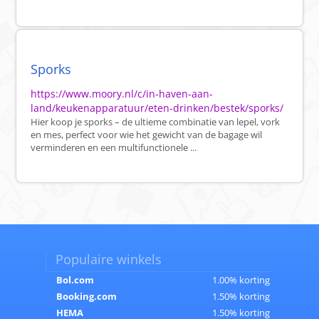
Sporks
https://www.moory.nl/c/in-haven-aan-
land/keukenapparatuur/eten-drinken/bestek/sporks/
Hier koop je sporks – de ultieme combinatie van lepel, vork
en mes, perfect voor wie het gewicht van de bagage wil
verminderen en een multifunctionele ...
Populaire winkels
Bol.com
1.00% korting
Booking.com
1.50% korting
HEMA
1.50% korting