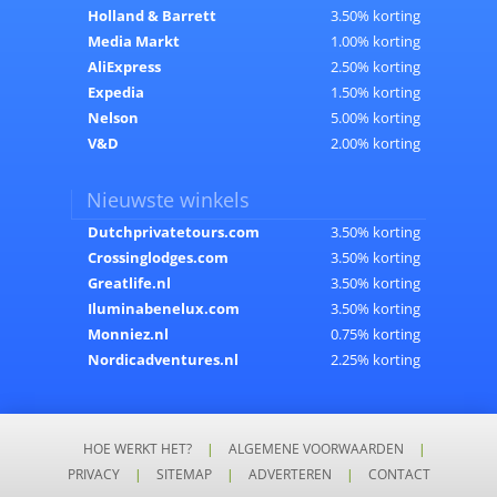
Holland & Barrett
3.50% korting
Media Markt
1.00% korting
AliExpress
2.50% korting
Expedia
1.50% korting
Nelson
5.00% korting
V&D
2.00% korting
Nieuwste winkels
Dutchprivatetours.com
3.50% korting
Crossinglodges.com
3.50% korting
Greatlife.nl
3.50% korting
Iluminabenelux.com
3.50% korting
Monniez.nl
0.75% korting
Nordicadventures.nl
2.25% korting
HOE WERKT HET?
|
ALGEMENE VOORWAARDEN
|
PRIVACY
|
SITEMAP
|
ADVERTEREN
|
CONTACT