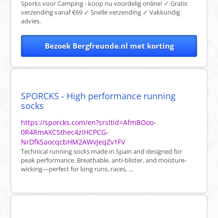
Sporks voor Camping - koop nu voordelig online! ✓ Gratis
verzending vanaf €69 ✓ Snelle verzending ✓ Vakkundig
advies.
Bezoek Bergfreunde.nl met korting
SPORCKS - High performance running
socks
https://sporcks.com/en?srsltid=AfmBOoo-
0R4RmAXCSthec4zIHCPCG-
NrDfkSaocqcbHM2AWvJeqZv1FV
Technical running socks made in Spain and designed for
peak performance. Breathable, anti-blister, and moisture-
wicking—perfect for long runs, races, ...