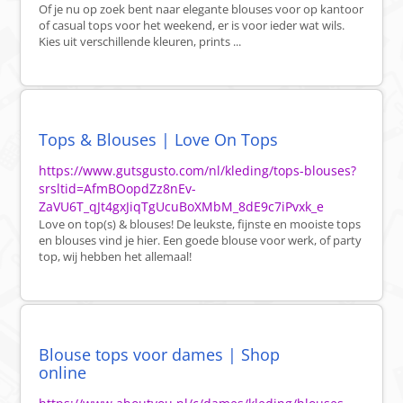
Of je nu op zoek bent naar elegante blouses voor op kantoor
of casual tops voor het weekend, er is voor ieder wat wils.
Kies uit verschillende kleuren, prints ...
Tops & Blouses | Love On Tops
https://www.gutsgusto.com/nl/kleding/tops-blouses?
srsltid=AfmBOopdZz8nEv-
ZaVU6T_qJt4gxJiqTgUcuBoXMbM_8dE9c7iPvxk_e
Love on top(s) & blouses! De leukste, fijnste en mooiste tops
en blouses vind je hier. Een goede blouse voor werk, of party
top, wij hebben het allemaal!
Blouse tops voor dames | Shop
online