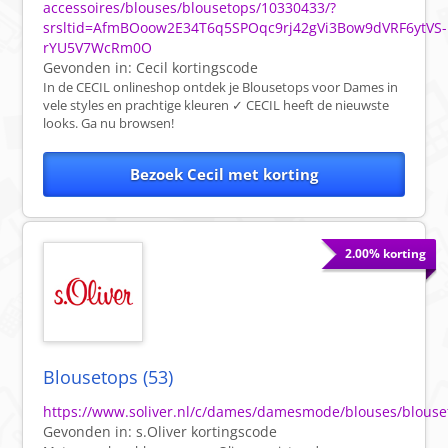
accessoires/blouses/blousetops/10330433/?
srsltid=AfmBOoow2E34T6q5SPOqc9rj42gVi3Bow9dVRF6ytVS-
rYU5V7WcRm0O
Gevonden in:
Cecil
kortingscode
In de CECIL onlineshop ontdek je Blousetops voor Dames in
vele styles en prachtige kleuren ✓ CECIL heeft de nieuwste
looks. Ga nu browsen!
Bezoek Cecil met korting
2.00% korting
Blousetops (53)
https://www.soliver.nl/c/dames/damesmode/blouses/blouse
Gevonden in:
s.Oliver
kortingscode