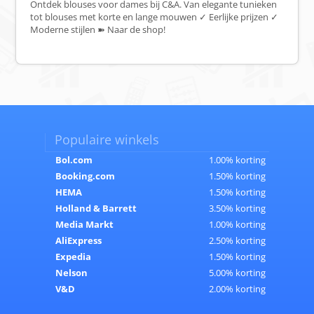
Ontdek blouses voor dames bij C&A. Van elegante tunieken
tot blouses met korte en lange mouwen ✓ Eerlijke prijzen ✓
Moderne stijlen ➽ Naar de shop!
Populaire winkels
Bol.com
1.00% korting
Booking.com
1.50% korting
HEMA
1.50% korting
Holland & Barrett
3.50% korting
Media Markt
1.00% korting
AliExpress
2.50% korting
Expedia
1.50% korting
Nelson
5.00% korting
V&D
2.00% korting