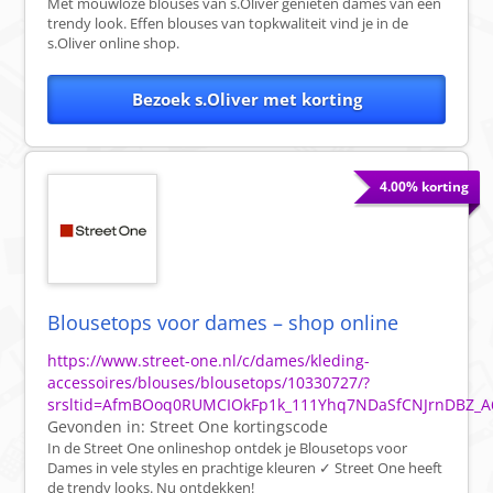
Met mouwloze blouses van s.Oliver genieten dames van een
trendy look. Effen blouses van topkwaliteit vind je in de
s.Oliver online shop.
Bezoek s.Oliver met korting
4.00% korting
Blousetops voor dames – shop online
https://www.street-one.nl/c/dames/kleding-
accessoires/blouses/blousetops/10330727/?
srsltid=AfmBOoq0RUMCIOkFp1k_111Yhq7NDaSfCNJrnDBZ_A6
Gevonden in:
Street One
kortingscode
In de Street One onlineshop ontdek je Blousetops voor
Dames in vele styles en prachtige kleuren ✓ Street One heeft
de trendy looks. Nu ontdekken!