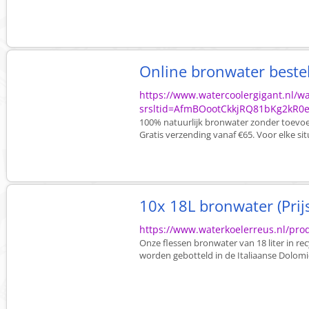
Online bronwater bestel
https://www.watercoolergigant.nl/wa
srsltid=AfmBOootCkkjRQ81bKg2kR0
100% natuurlijk bronwater zonder toevoeg
Gratis verzending vanaf €65. Voor elke situ
10x 18L bronwater (Prijs
https://www.waterkoelerreus.nl/pro
Onze flessen bronwater van 18 liter in recy
worden gebotteld in de Italiaanse Dolomiete