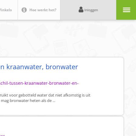
Menu
inkels
Hoe werkt het?
Inloggen
sen kraanwater, bronwater
schil-tussen-kraanwater-bronwater-en-
kt voor gebotteld water dat niet afkomstig is uit
 mag bronwater heten als de ...