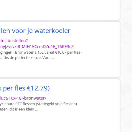
len voor je waterkoeler
ter-bestellen?
enyJzvsvxlR-MlH15CrmDZq1E_T6RE3cZ
ingen · Bronwater a 15L vanaf €10,67 per fles ·
atie, de perfecte keuze. Voor ...
 per fles €12,79)
duct/10x-18l-bronwater/
clebare PET flessen (statiegeld vrije flessen)
n, dit is een klein ...