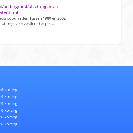
l/ondergrond/afzettingen-en-
ater.html
eds populairder. Tussen 1980 en 2002
ot ongeveer zestien liter per ...
0% korting
0% korting
0% korting
0% korting
5% korting
5% korting