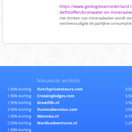
https://www.geologievannederland.n
delfstoffen/bronwater-en-mineraalw
Het drinken van mineraalwater wordt ste
verdrievoudigde de jaarlijkse consumptie t
Nieuwste winkels
1.00% korting
Dutchprivatetours.com
3.5
1.50% korting
Crossinglodges.com
3.5
1.50% korting
Greatlife.nl
3.5
3.50% korting
Iluminabenelux.com
3.5
1.00% korting
Monniez.nl
0.7
2.50% korting
Nordicadventures.nl
2.2
1.50% korting