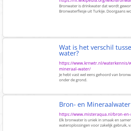
https://nl.wikipedia.org/wiki/Bronwa
Bronwater is drinkwater dat wordt gewon
Bronwaterflesje uit Turkije. Doorgaans wor
Wat is het verschil tus
water?
https://www.krnwtr.nl/waterkennis/w
mineraal-water/
Je hebt vast wel eens gehoord van bronwa
onder de grond.
Bron- en Mineraalwater
https://www.misteraqua.nl/bron-en
Elk bronwater is uniek in smaak en samen
wateroplossingen voor zakelijk gebruik, van