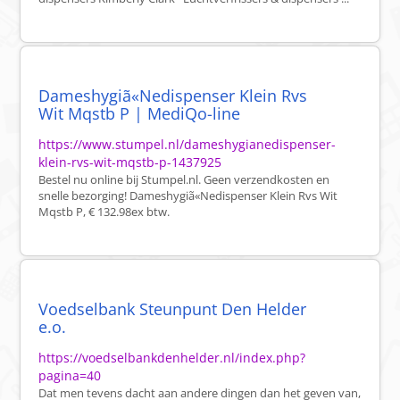
Dameshygiã«Nedispenser Klein Rvs
Wit Mqstb P | MediQo-line
https://www.stumpel.nl/dameshygianedispenser-
klein-rvs-wit-mqstb-p-1437925
Bestel nu online bij Stumpel.nl. Geen verzendkosten en
snelle bezorging! Dameshygiã«Nedispenser Klein Rvs Wit
Mqstb P, € 132.98ex btw.
Voedselbank Steunpunt Den Helder
e.o.
https://voedselbankdenhelder.nl/index.php?
pagina=40
Dat men tevens dacht aan andere dingen dan het geven van,