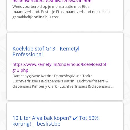
maandverband-18-stuks-120884390.html
Wees voorbereid op je menstruatie met Etos
maandverband. Bestel je Etos maandverband nu snel en
gemakkelijk online bij Etos!
Koelvloeistof G13 - Kemetyl
Professional
https://www.kemetyl.nl/onderhoud/koelvloeistof-
g13.php
DameshygiÃ«ne Katrin · DameshygiÃ«ne Tork ·
Luchtverfrissers & dispensers Katrin · Luchtverfrissers &
dispensers Kimberly Clark · Luchtverfrissers & dispensers ...
10 Liter Afvalbak kopen? ✔️ Tot 50%
korting! | beslist.be