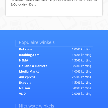
De beste haarlak met een fijn prijsje - Wella EIMI Absolute Set
& Quick dry · De ...
Populaire winkels
Bol.com
1.00% korting
Booking.com
1.50% korting
HEMA
1.50% korting
Holland & Barrett
3.50% korting
Media Markt
1.00% korting
AliExpress
2.50% korting
Expedia
1.50% korting
Nelson
5.00% korting
V&D
2.00% korting
Nieuwste winkels