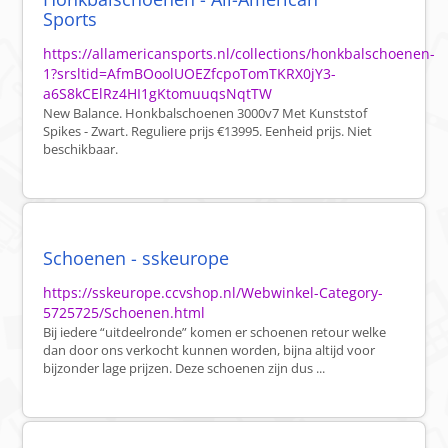
Sports
https://allamericansports.nl/collections/honkbalschoenen-
1?srsltid=AfmBOoolUOEZfcpoTomTKRX0jY3-
a6S8kCElRz4HI1gKtomuuqsNqtTW
New Balance. Honkbalschoenen 3000v7 Met Kunststof
Spikes - Zwart. Reguliere prijs €13995. Eenheid prijs. Niet
beschikbaar.
Schoenen - sskeurope
https://sskeurope.ccvshop.nl/Webwinkel-Category-
5725725/Schoenen.html
Bij iedere “uitdeelronde” komen er schoenen retour welke
dan door ons verkocht kunnen worden, bijna altijd voor
bijzonder lage prijzen. Deze schoenen zijn dus ...